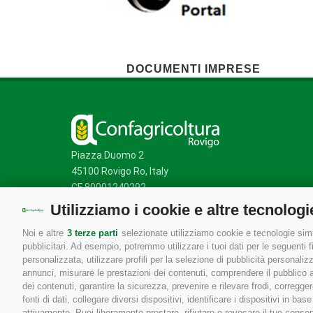
DOCUMENTI IMPRESE
Piazza Duomo 2
45100 Rovigo Ro, Italy
CF 80001240292
Utilizziamo i cookie e altre tecnologi
Noi e altre
3 terze parti
selezionate utilizziamo cookie e tecnologie simil
Mappa del sito
/
Privacy Policy
/
Cookie Policy
pubblicitari. Ad esempio, potremmo utilizzare i tuoi dati per le seguenti fin
personalizzata, utilizzare profili per la selezione di pubblicità personaliz
annunci, misurare le prestazioni dei contenuti, comprendere il pubblico att
dei contenuti, garantire la sicurezza, prevenire e rilevare frodi, corregg
fonti di dati, collegare diversi dispositivi, identificare i dispositivi in 
attivamente. Puoi liberamente prestare, rifiutare o revocare il tuo consen