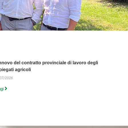
nnovo del contratto provinciale di lavoro degli
Prodotti f
piegati agricoli
autorizzaz
07/2026
31/07/2026
ggi
Leggi