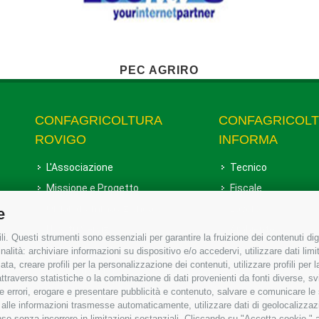
PEC AGRIRO
CONFAGRICOLTURA
CONFAGRICOL
ROVIGO
INFORMA
L'Associazione
Tecnico
Missione e Progetto
Fiscale
Organigramma aziendale
Lavoro
e
I Nostri Servizi
Ambiente
i. Questi strumenti sono essenziali per garantire la fruizione dei contenuti dig
Uffici della Sede provinciale
Associazione
alità: archiviare informazioni su dispositivo e/o accedervi, utilizzare dati limita
zata, creare profili per la personalizzazione dei contenuti, utilizzare profili per
Le Sedi di Zona
raverso statistiche o la combinazione di dati provenienti da fonti diverse, svilu
Agricoltori S.r.l.
ere errori, erogare e presentare pubblicità e contenuto, salvare e comunicare le
base alle informazioni trasmesse automaticamente, utilizzare dati di geolocalizzaz
Whistleblowing Confagricoltura
so senza incorrere in limitazioni sostanziali. Cliccando su "Accetta cookie," ac