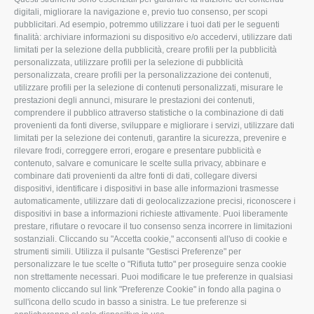
ROVIGO
INFORMA
digitali, migliorare la navigazione e, previo tuo consenso, per scopi
pubblicitari. Ad esempio, potremmo utilizzare i tuoi dati per le seguenti
L'Associazione
Tecnico
finalità: archiviare informazioni su dispositivo e/o accedervi, utilizzare dati
limitati per la selezione della pubblicità, creare profili per la pubblicità
Missione e Progetto
Fiscale
personalizzata, utilizzare profili per la selezione di pubblicità
Organigramma aziendale
Lavoro
personalizzata, creare profili per la personalizzazione dei contenuti,
utilizzare profili per la selezione di contenuti personalizzati, misurare le
I Nostri Servizi
Ambiente
prestazioni degli annunci, misurare le prestazioni dei contenuti,
comprendere il pubblico attraverso statistiche o la combinazione di dati
Uffici della Sede
Associazione
provenienti da fonti diverse, sviluppare e migliorare i servizi, utilizzare dati
provinciale
limitati per la selezione dei contenuti, garantire la sicurezza, prevenire e
Le Sedi di Zona
rilevare frodi, correggere errori, erogare e presentare pubblicità e
CONFAGRICOLTURA
contenuto, salvare e comunicare le scelte sulla privacy, abbinare e
Agricoltori S.r.l.
ATTIVA
combinare dati provenienti da altre fonti di dati, collegare diversi
dispositivi, identificare i dispositivi in base alle informazioni trasmesse
Whistleblowing
Notizie in evidenza
automaticamente, utilizzare dati di geolocalizzazione precisi, riconoscere i
Confagricoltura Rovigo e
dispositivi in base a informazioni richieste attivamente. Puoi liberamente
Eventi
Agricoltori srl
prestare, rifiutare o revocare il tuo consenso senza incorrere in limitazioni
Comunicati Stampa
sostanziali. Cliccando su "Accetta cookie," acconsenti all'uso di cookie e
strumenti simili. Utilizza il pulsante "Gestisci Preferenze" per
Video
personalizzare le tue scelte o "Rifiuta tutto" per proseguire senza cookie
non strettamente necessari. Puoi modificare le tue preferenze in qualsiasi
Iscrizione Newsletter
momento cliccando sul link "Preferenze Cookie" in fondo alla pagina o
Newsletter
sull'icona dello scudo in basso a sinistra. Le tue preferenze si