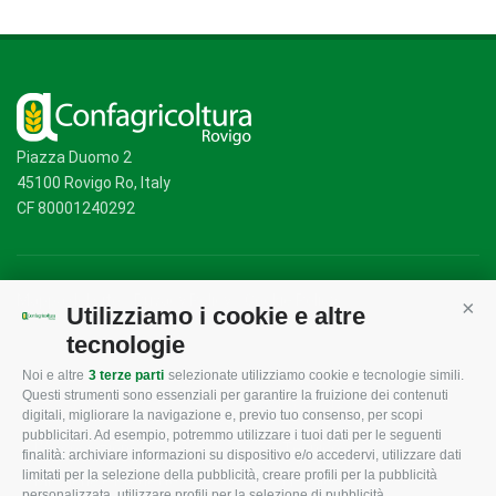
Piazza Duomo 2
45100 Rovigo Ro, Italy
CF 80001240292
Mappa del sito
/
Privacy Policy
/
Cookie Policy
Utilizziamo i cookie e altre
Cont
tecnologie
Noi e altre
3 terze parti
selezionate utilizziamo cookie e tecnologie simili.
CONFAGRICOLTURA
CONFAGRICOLTURA
Questi strumenti sono essenziali per garantire la fruizione dei contenuti
ROVIGO
INFORMA
digitali, migliorare la navigazione e, previo tuo consenso, per scopi
pubblicitari. Ad esempio, potremmo utilizzare i tuoi dati per le seguenti
L'Associazione
Tecnico
finalità: archiviare informazioni su dispositivo e/o accedervi, utilizzare dati
limitati per la selezione della pubblicità, creare profili per la pubblicità
Missione e Progetto
Fiscale
personalizzata, utilizzare profili per la selezione di pubblicità