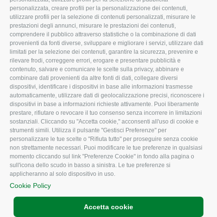
Organigramma aziendale
Lavoro
personalizzata, creare profili per la personalizzazione dei contenuti,
utilizzare profili per la selezione di contenuti personalizzati, misurare le
I Nostri Servizi
Ambiente
prestazioni degli annunci, misurare le prestazioni dei contenuti,
comprendere il pubblico attraverso statistiche o la combinazione di dati
Uffici della Sede
Associazione
provenienti da fonti diverse, sviluppare e migliorare i servizi, utilizzare dati
provinciale
limitati per la selezione dei contenuti, garantire la sicurezza, prevenire e
Le Sedi di Zona
rilevare frodi, correggere errori, erogare e presentare pubblicità e
CONFAGRICOLTURA
contenuto, salvare e comunicare le scelte sulla privacy, abbinare e
Agricoltori S.r.l.
ATTIVA
combinare dati provenienti da altre fonti di dati, collegare diversi
dispositivi, identificare i dispositivi in base alle informazioni trasmesse
Whistleblowing
Notizie in evidenza
automaticamente, utilizzare dati di geolocalizzazione precisi, riconoscere i
Confagricoltura Rovigo e
dispositivi in base a informazioni richieste attivamente. Puoi liberamente
Eventi
Agricoltori srl
prestare, rifiutare o revocare il tuo consenso senza incorrere in limitazioni
Comunicati Stampa
sostanziali. Cliccando su "Accetta cookie," acconsenti all'uso di cookie e
strumenti simili. Utilizza il pulsante "Gestisci Preferenze" per
Video
personalizzare le tue scelte o "Rifiuta tutto" per proseguire senza cookie
non strettamente necessari. Puoi modificare le tue preferenze in qualsiasi
Iscrizione Newsletter
momento cliccando sul link "Preferenze Cookie" in fondo alla pagina o
Newsletter
sull'icona dello scudo in basso a sinistra. Le tue preferenze si
applicheranno al solo dispositivo in uso.
Archivio Periodici
Cookie Policy
Accetta cookie