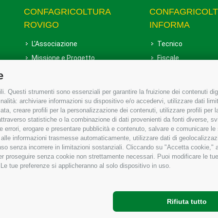
CONFAGRICOLTURA
CONFAGRICOL
ROVIGO
INFORMA
L'Associazione
Tecnico
Missione e Progetto
Fiscale
Organigramma aziendale
Lavoro
e
I Nostri Servizi
Ambiente
i. Questi strumenti sono essenziali per garantire la fruizione dei contenuti dig
Uffici della Sede provinciale
Associazione
alità: archiviare informazioni su dispositivo e/o accedervi, utilizzare dati limita
zata, creare profili per la personalizzazione dei contenuti, utilizzare profili per
Le Sedi di Zona
raverso statistiche o la combinazione di dati provenienti da fonti diverse, svilu
Agricoltori S.r.l.
ere errori, erogare e presentare pubblicità e contenuto, salvare e comunicare le
base alle informazioni trasmesse automaticamente, utilizzare dati di geolocalizzaz
Whistleblowing Confagricoltura
so senza incorrere in limitazioni sostanziali. Cliccando su "Accetta cookie," ac
Rovigo e Agricoltori srl
 per proseguire senza cookie non strettamente necessari. Puoi modificare le t
 Le tue preferenze si applicheranno al solo dispositivo in uso.
Rifiuta tutto
gricoltura Rovigo