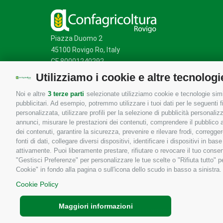
Piazza Duomo 2
45100 Rovigo Ro, Italy
CF 80001240292
Utilizziamo i cookie e altre tecnologi
Noi e altre
3 terze parti
selezionate utilizziamo cookie e tecnologie simil
Mappa del sito
/
Privacy Policy
/
Cookie Policy
pubblicitari. Ad esempio, potremmo utilizzare i tuoi dati per le seguenti fin
personalizzata, utilizzare profili per la selezione di pubblicità personaliz
annunci, misurare le prestazioni dei contenuti, comprendere il pubblico att
dei contenuti, garantire la sicurezza, prevenire e rilevare frodi, corregg
fonti di dati, collegare diversi dispositivi, identificare i dispositivi in 
attivamente. Puoi liberamente prestare, rifiutare o revocare il tuo consen
"Gestisci Preferenze" per personalizzare le tue scelte o "Rifiuta tutto"
Cookie" in fondo alla pagina o sull'icona dello scudo in basso a sinistra.
Cookie Policy
Maggiori informazioni
Copyrights © 2026 Tutti i diritti sono riservati - Confa