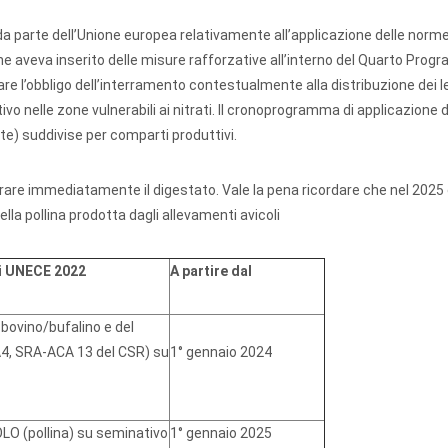
da parte dell’Unione europea relativamente all’applicazione delle norm
ne aveva inserito delle misure rafforzative all’interno del Quarto Pro
are l’obbligo dell’interramento contestualmente alla distribuzione dei l
ivo nelle zone vulnerabili ai nitrati. Il cronoprogramma di applicazione di
te) suddivise per comparti produttivi.
terrare immediatamente il digestato. Vale la pena ricordare che nel 2025
lla pollina prodotta dagli allevamenti avicoli
ni UNECE 2022
A partire dal
bovino/bufalino e del
A4, SRA-ACA 13 del CSR) su
1° gennaio 2024
LO (pollina) su seminativo
1° gennaio 2025