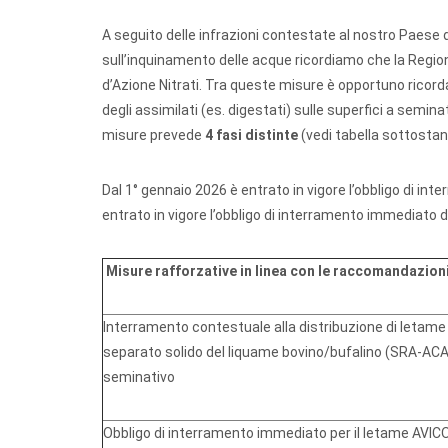
A seguito delle infrazioni contestate al nostro Paese 
sull’inquinamento delle acque ricordiamo che la Regio
d’Azione Nitrati. Tra queste misure è opportuno ricord
degli assimilati (es. digestati) sulle superfici a seminat
misure prevede
4 fasi distinte
(vedi tabella sottostan
Dal 1° gennaio 2026 è entrato in vigore l’obbligo di in
entrato in vigore l’obbligo di interramento immediato de
Misure rafforzative in linea con le raccomandazio
Interramento contestuale alla distribuzione di letame 
separato solido del liquame bovino/bufalino (SRA-AC
seminativo
Obbligo di interramento immediato per il letame AVICO