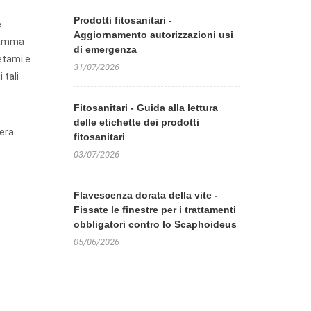
Prodotti fitosanitari -
e
Aggiornamento autorizzazioni usi
gramma
di emergenza
etami e
31/07/2026
 tali
Fitosanitari - Guida alla lettura
delle etichette dei prodotti
 era
fitosanitari
03/07/2026
Flavescenza dorata della vite -
Fissate le finestre per i trattamenti
obbligatori contro lo Scaphoideus
05/06/2026