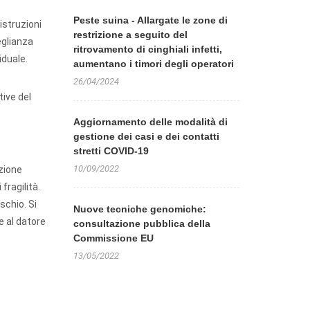
Peste suina - Allargate le zone di
istruzioni
restrizione a seguito del
eglianza
ritrovamento di cinghiali infetti,
iduale.
aumentano i timori degli operatori
26/04/2024
tive del
Aggiornamento delle modalità di
gestione dei casi e dei contatti
stretti COVID-19
10/09/2022
azione
fragilità.
schio. Si
Nuove tecniche genomiche:
e al datore
consultazione pubblica della
Commissione EU
13/05/2022