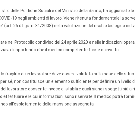
stro delle Politiche Sociali e del Ministro della Sanità, ha aggiornato le 
COVID-19 negli ambienti di lavoro. Viene ritenuta fondamentale la sorv
 (art. 25 d.Lgs. n. 81/2008) nella valutazione del rischio biologico indiv
ttate nel Protocollo condiviso del 24 aprile 2020 e nelle indicazioni opera
denziava l’opportunità che il medico competente fosse coinvolto
la fragilità di un lavoratore deve essere valutata sulla base della situ
 per sé, non costituisce un elemento sufficiente per definire un livello di 
el lavoratore consente invece di stabilire quali siano i soggetti più a ri
 effettuare e le cui informazioni sono riservate. Il medico potrà fornir
 idoneo all’espletamento della mansione assegnata.