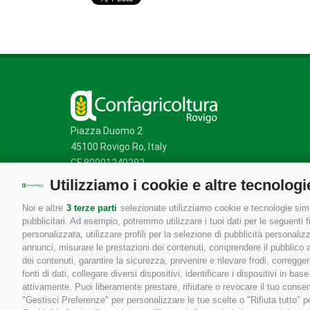
Piazza Duomo 2
45100 Rovigo Ro, Italy
CF 80001240292
Utilizziamo i cookie e altre tecnologi
Noi e altre
3 terze parti
selezionate utilizziamo cookie e tecnologie simil
Mappa del sito
/
Privacy Policy
/
Cookie Policy
pubblicitari. Ad esempio, potremmo utilizzare i tuoi dati per le seguenti fin
personalizzata, utilizzare profili per la selezione di pubblicità personaliz
annunci, misurare le prestazioni dei contenuti, comprendere il pubblico att
dei contenuti, garantire la sicurezza, prevenire e rilevare frodi, corregg
fonti di dati, collegare diversi dispositivi, identificare i dispositivi in 
attivamente. Puoi liberamente prestare, rifiutare o revocare il tuo consen
"Gestisci Preferenze" per personalizzare le tue scelte o "Rifiuta tutto"