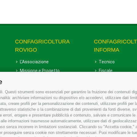
CONFAGRICOLTURA
CONFAGRICOL
ROVIGO
INFORMA
L'Associazione
Tecnico
Missione e Progetto
Fiscale
Organigramma aziendale
Lavoro
e
I Nostri Servizi
Ambiente
i. Questi strumenti sono essenziali per garantire la fruizione dei contenuti dig
Uffici della Sede provinciale
Associazione
alità: archiviare informazioni su dispositivo e/o accedervi, utilizzare dati limita
zata, creare profili per la personalizzazione dei contenuti, utilizzare profili per
Le Sedi di Zona
raverso statistiche o la combinazione di dati provenienti da fonti diverse, svilu
Agricoltori S.r.l.
ere errori, erogare e presentare pubblicità e contenuto, salvare e comunicare le
base alle informazioni trasmesse automaticamente, utilizzare dati di geolocalizzaz
Whistleblowing Confagricoltura
so senza incorrere in limitazioni sostanziali. Cliccando su "Accetta cookie," ac
Rovigo e Agricoltori srl
 per proseguire senza cookie non strettamente necessari. Puoi modificare le t