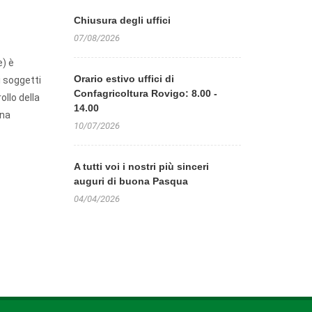
Chiusura degli uffici
07/08/2026
e) è
Orario estivo uffici di
i soggetti
Confagricoltura Rovigo: 8.00 -
ollo della
14.00
ina
10/07/2026
A tutti voi i nostri più sinceri
auguri di buona Pasqua
04/04/2026