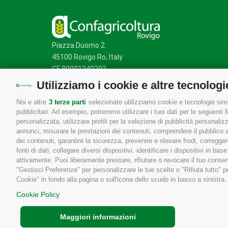
Piazza Duomo 2
45100 Rovigo Ro, Italy
CF 80001240292
Utilizziamo i cookie e altre tecnologi
Noi e altre
3 terze parti
selezionate utilizziamo cookie e tecnologie simil
Mappa del sito
/
Privacy Policy
/
Cookie Policy
pubblicitari. Ad esempio, potremmo utilizzare i tuoi dati per le seguenti fin
personalizzata, utilizzare profili per la selezione di pubblicità personaliz
annunci, misurare le prestazioni dei contenuti, comprendere il pubblico att
dei contenuti, garantire la sicurezza, prevenire e rilevare frodi, corregg
fonti di dati, collegare diversi dispositivi, identificare i dispositivi in 
attivamente. Puoi liberamente prestare, rifiutare o revocare il tuo consen
"Gestisci Preferenze" per personalizzare le tue scelte o "Rifiuta tutto"
Cookie" in fondo alla pagina o sull'icona dello scudo in basso a sinistra.
Cookie Policy
Maggiori informazioni
Copyrights © 2026 Tutti i diritti sono riservati - Confa