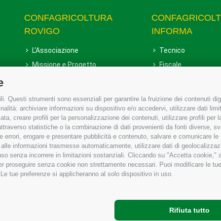
CONFAGRICOLTURA
CONFAGRICOL
ROVIGO
INFORMA
L'Associazione
Tecnico
Missione e Progetto
Fiscale
Organigramma aziendale
Lavoro
e
I Nostri Servizi
Ambiente
i. Questi strumenti sono essenziali per garantire la fruizione dei contenuti dig
Uffici della Sede provinciale
Associazione
alità: archiviare informazioni su dispositivo e/o accedervi, utilizzare dati limita
zata, creare profili per la personalizzazione dei contenuti, utilizzare profili per
Le Sedi di Zona
raverso statistiche o la combinazione di dati provenienti da fonti diverse, svilu
Agricoltori S.r.l.
ere errori, erogare e presentare pubblicità e contenuto, salvare e comunicare le
base alle informazioni trasmesse automaticamente, utilizzare dati di geolocalizzaz
Whistleblowing Confagricoltura
so senza incorrere in limitazioni sostanziali. Cliccando su "Accetta cookie," ac
Rovigo e Agricoltori srl
 per proseguire senza cookie non strettamente necessari. Puoi modificare le t
 Le tue preferenze si applicheranno al solo dispositivo in uso.
Rifiuta tutto
gricoltura Rovigo