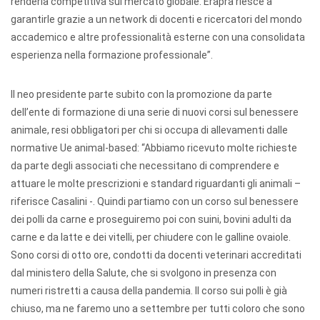
renderla competitiva sul mercato globale. Erapra riesce a
garantirle grazie a un network di docenti e ricercatori del mondo
accademico e altre professionalità esterne con una consolidata
esperienza nella formazione professionale”.
Il neo presidente parte subito con la promozione da parte
dell’ente di formazione di una serie di nuovi corsi sul benessere
animale, resi obbligatori per chi si occupa di allevamenti dalle
normative Ue animal-based: “Abbiamo ricevuto molte richieste
da parte degli associati che necessitano di comprendere e
attuare le molte prescrizioni e standard riguardanti gli animali –
riferisce Casalini -. Quindi partiamo con un corso sul benessere
dei polli da carne e proseguiremo poi con suini, bovini adulti da
carne e da latte e dei vitelli, per chiudere con le galline ovaiole.
Sono corsi di otto ore, condotti da docenti veterinari accreditati
dal ministero della Salute, che si svolgono in presenza con
numeri ristretti a causa della pandemia. Il corso sui polli è già
chiuso, ma ne faremo uno a settembre per tutti coloro che sono