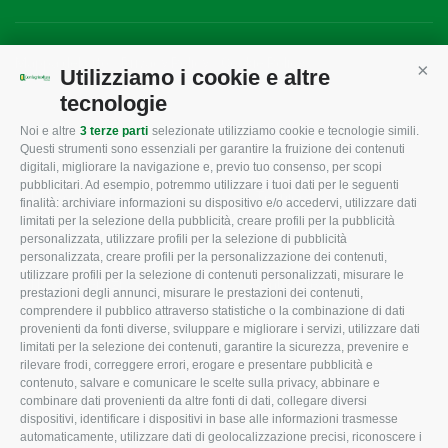
Mappa del sito
/
Privacy Policy
/
Cookie Policy
Utilizziamo i cookie e altre
Cont
tecnologie
Noi e altre
3 terze parti
selezionate utilizziamo cookie e tecnologie simili.
CONFAGRICOLTURA
CONFAGRICOLTURA
Questi strumenti sono essenziali per garantire la fruizione dei contenuti
ROVIGO
INFORMA
digitali, migliorare la navigazione e, previo tuo consenso, per scopi
pubblicitari. Ad esempio, potremmo utilizzare i tuoi dati per le seguenti
L'Associazione
Tecnico
finalità: archiviare informazioni su dispositivo e/o accedervi, utilizzare dati
limitati per la selezione della pubblicità, creare profili per la pubblicità
Missione e Progetto
Fiscale
personalizzata, utilizzare profili per la selezione di pubblicità
Organigramma aziendale
Lavoro
personalizzata, creare profili per la personalizzazione dei contenuti,
utilizzare profili per la selezione di contenuti personalizzati, misurare le
I Nostri Servizi
Ambiente
prestazioni degli annunci, misurare le prestazioni dei contenuti,
comprendere il pubblico attraverso statistiche o la combinazione di dati
Uffici della Sede
Associazione
provenienti da fonti diverse, sviluppare e migliorare i servizi, utilizzare dati
provinciale
limitati per la selezione dei contenuti, garantire la sicurezza, prevenire e
Le Sedi di Zona
rilevare frodi, correggere errori, erogare e presentare pubblicità e
CONFAGRICOLTURA
contenuto, salvare e comunicare le scelte sulla privacy, abbinare e
Agricoltori S.r.l.
ATTIVA
combinare dati provenienti da altre fonti di dati, collegare diversi
dispositivi, identificare i dispositivi in base alle informazioni trasmesse
Whistleblowing
Notizie in evidenza
automaticamente, utilizzare dati di geolocalizzazione precisi, riconoscere i
Confagricoltura Rovigo e