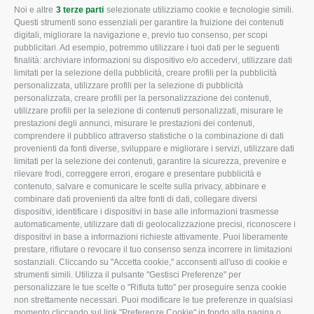
Noi e altre
3 terze parti
selezionate utilizziamo cookie e tecnologie simili.
CONFAGRICOLTURA
CONFAGRICOLTURA
Questi strumenti sono essenziali per garantire la fruizione dei contenuti
ROVIGO
INFORMA
digitali, migliorare la navigazione e, previo tuo consenso, per scopi
pubblicitari. Ad esempio, potremmo utilizzare i tuoi dati per le seguenti
L'Associazione
Tecnico
finalità: archiviare informazioni su dispositivo e/o accedervi, utilizzare dati
limitati per la selezione della pubblicità, creare profili per la pubblicità
Missione e Progetto
Fiscale
personalizzata, utilizzare profili per la selezione di pubblicità
Organigramma aziendale
Lavoro
personalizzata, creare profili per la personalizzazione dei contenuti,
utilizzare profili per la selezione di contenuti personalizzati, misurare le
I Nostri Servizi
Ambiente
prestazioni degli annunci, misurare le prestazioni dei contenuti,
comprendere il pubblico attraverso statistiche o la combinazione di dati
Uffici della Sede
Associazione
provenienti da fonti diverse, sviluppare e migliorare i servizi, utilizzare dati
provinciale
limitati per la selezione dei contenuti, garantire la sicurezza, prevenire e
Le Sedi di Zona
rilevare frodi, correggere errori, erogare e presentare pubblicità e
CONFAGRICOLTURA
contenuto, salvare e comunicare le scelte sulla privacy, abbinare e
Agricoltori S.r.l.
ATTIVA
combinare dati provenienti da altre fonti di dati, collegare diversi
dispositivi, identificare i dispositivi in base alle informazioni trasmesse
Whistleblowing
Notizie in evidenza
automaticamente, utilizzare dati di geolocalizzazione precisi, riconoscere i
Confagricoltura Rovigo e
dispositivi in base a informazioni richieste attivamente. Puoi liberamente
Eventi
Agricoltori srl
prestare, rifiutare o revocare il tuo consenso senza incorrere in limitazioni
Comunicati Stampa
sostanziali. Cliccando su "Accetta cookie," acconsenti all'uso di cookie e
strumenti simili. Utilizza il pulsante "Gestisci Preferenze" per
Video
personalizzare le tue scelte o "Rifiuta tutto" per proseguire senza cookie
non strettamente necessari. Puoi modificare le tue preferenze in qualsiasi
Iscrizione Newsletter
momento cliccando sul link "Preferenze Cookie" in fondo alla pagina o