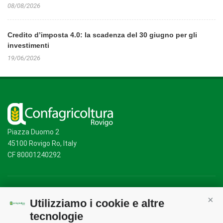
08/08/2026
Credito d’imposta 4.0: la scadenza del 30 giugno per gli
investimenti
19/06/2026
Piazza Duomo 2
45100 Rovigo Ro, Italy
CF 80001240292
Mappa del sito
/
Privacy Policy
/
Cookie Policy
Utilizziamo i cookie e altre
Cont
tecnologie