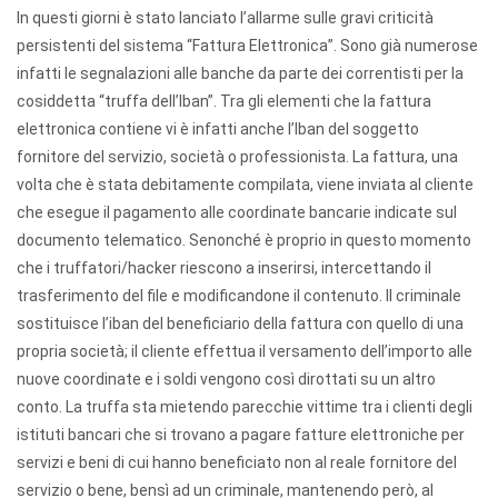
In questi giorni è stato lanciato l’allarme sulle gravi criticità
persistenti del sistema “Fattura Elettronica”. Sono già numerose
infatti le segnalazioni alle banche da parte dei correntisti per la
cosiddetta “truffa dell’Iban”. Tra gli elementi che la fattura
elettronica contiene vi è infatti anche l’Iban del soggetto
fornitore del servizio, società o professionista. La fattura, una
volta che è stata debitamente compilata, viene inviata al cliente
che esegue il pagamento alle coordinate bancarie indicate sul
documento telematico. Senonché è proprio in questo momento
che i truffatori/hacker riescono a inserirsi, intercettando il
trasferimento del file e modificandone il contenuto. Il criminale
sostituisce l’iban del beneficiario della fattura con quello di una
propria società; il cliente effettua il versamento dell’importo alle
nuove coordinate e i soldi vengono così dirottati su un altro
conto. La truffa sta mietendo parecchie vittime tra i clienti degli
istituti bancari che si trovano a pagare fatture elettroniche per
servizi e beni di cui hanno beneficiato non al reale fornitore del
servizio o bene, bensì ad un criminale, mantenendo però, al