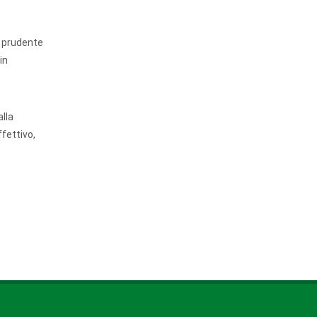
l prudente
in
alla
fettivo,