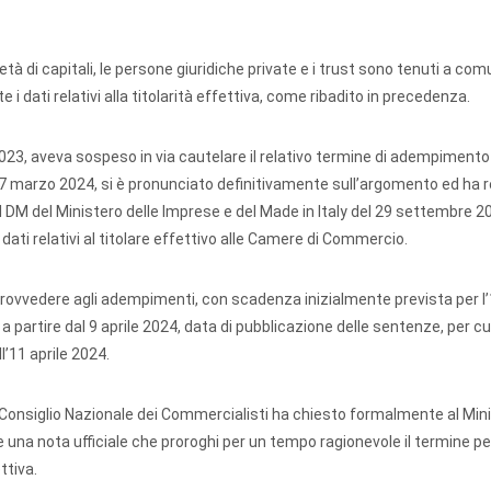
ietà di capitali, le persone giuridiche private e i trust sono tenuti a co
dati relativi alla titolarità effettiva, come ribadito in precedenza.
2023, aveva sospeso in via cautelare il relativo termine di adempimento
a 27 marzo 2024, si è pronunciato definitivamente sull’argomento ed ha r
l DM del Ministero delle Imprese e del Made in Italy del 29 settembre 2
dati relativi al titolare effettivo alle Camere di Commercio.
er provvedere agli adempimenti, con scadenza inizialmente prevista per l
 partire dal 9 aprile 2024, data di pubblicazione delle sentenze, per cui
’11 aprile 2024.
l Consiglio Nazionale dei Commercialisti ha chiesto formalmente al Min
e una nota ufficiale che proroghi per un tempo ragionevole il termine pe
ttiva.