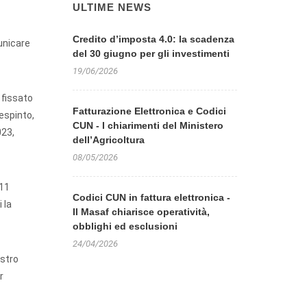
ULTIME NEWS
Credito d’imposta 4.0: la scadenza
municare
del 30 giugno per gli investimenti
19/06/2026
 fissato
Fatturazione Elettronica e Codici
espinto,
CUN - I chiarimenti del Ministero
023,
dell’Agricoltura
08/05/2026
’11
Codici CUN in fattura elettronica -
 la
Il Masaf chiarisce operatività,
obblighi ed esclusioni
24/04/2026
istro
r