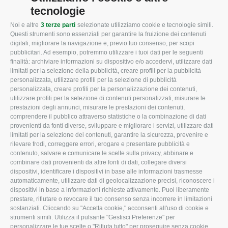
tecnologie
Noi e altre
3 terze parti
selezionate utilizziamo cookie e tecnologie simili.
CONFAGRICOLTURA
CONFAGRICOLTURA
Questi strumenti sono essenziali per garantire la fruizione dei contenuti
ROVIGO
INFORMA
digitali, migliorare la navigazione e, previo tuo consenso, per scopi
pubblicitari. Ad esempio, potremmo utilizzare i tuoi dati per le seguenti
L'Associazione
Tecnico
finalità: archiviare informazioni su dispositivo e/o accedervi, utilizzare dati
limitati per la selezione della pubblicità, creare profili per la pubblicità
Missione e Progetto
Fiscale
personalizzata, utilizzare profili per la selezione di pubblicità
Organigramma aziendale
Lavoro
personalizzata, creare profili per la personalizzazione dei contenuti,
utilizzare profili per la selezione di contenuti personalizzati, misurare le
I Nostri Servizi
Ambiente
prestazioni degli annunci, misurare le prestazioni dei contenuti,
comprendere il pubblico attraverso statistiche o la combinazione di dati
Uffici della Sede
Associazione
provenienti da fonti diverse, sviluppare e migliorare i servizi, utilizzare dati
provinciale
limitati per la selezione dei contenuti, garantire la sicurezza, prevenire e
Le Sedi di Zona
rilevare frodi, correggere errori, erogare e presentare pubblicità e
CONFAGRICOLTURA
contenuto, salvare e comunicare le scelte sulla privacy, abbinare e
Agricoltori S.r.l.
ATTIVA
combinare dati provenienti da altre fonti di dati, collegare diversi
dispositivi, identificare i dispositivi in base alle informazioni trasmesse
Whistleblowing
Notizie in evidenza
automaticamente, utilizzare dati di geolocalizzazione precisi, riconoscere i
Confagricoltura Rovigo e
dispositivi in base a informazioni richieste attivamente. Puoi liberamente
Eventi
Agricoltori srl
prestare, rifiutare o revocare il tuo consenso senza incorrere in limitazioni
Comunicati Stampa
sostanziali. Cliccando su "Accetta cookie," acconsenti all'uso di cookie e
strumenti simili. Utilizza il pulsante "Gestisci Preferenze" per
Video
personalizzare le tue scelte o "Rifiuta tutto" per proseguire senza cookie