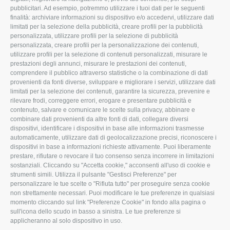
pubblicitari. Ad esempio, potremmo utilizzare i tuoi dati per le seguenti
L'Associazione
Tecnico
finalità: archiviare informazioni su dispositivo e/o accedervi, utilizzare dati
limitati per la selezione della pubblicità, creare profili per la pubblicità
Missione e Progetto
Fiscale
personalizzata, utilizzare profili per la selezione di pubblicità
Organigramma aziendale
Lavoro
personalizzata, creare profili per la personalizzazione dei contenuti,
utilizzare profili per la selezione di contenuti personalizzati, misurare le
I Nostri Servizi
Ambiente
prestazioni degli annunci, misurare le prestazioni dei contenuti,
comprendere il pubblico attraverso statistiche o la combinazione di dati
Uffici della Sede
Associazione
provenienti da fonti diverse, sviluppare e migliorare i servizi, utilizzare dati
provinciale
limitati per la selezione dei contenuti, garantire la sicurezza, prevenire e
Le Sedi di Zona
rilevare frodi, correggere errori, erogare e presentare pubblicità e
CONFAGRICOLTURA
contenuto, salvare e comunicare le scelte sulla privacy, abbinare e
Agricoltori S.r.l.
ATTIVA
combinare dati provenienti da altre fonti di dati, collegare diversi
dispositivi, identificare i dispositivi in base alle informazioni trasmesse
Whistleblowing
Notizie in evidenza
automaticamente, utilizzare dati di geolocalizzazione precisi, riconoscere i
Confagricoltura Rovigo e
dispositivi in base a informazioni richieste attivamente. Puoi liberamente
Eventi
Agricoltori srl
prestare, rifiutare o revocare il tuo consenso senza incorrere in limitazioni
Comunicati Stampa
sostanziali. Cliccando su "Accetta cookie," acconsenti all'uso di cookie e
strumenti simili. Utilizza il pulsante "Gestisci Preferenze" per
Video
personalizzare le tue scelte o "Rifiuta tutto" per proseguire senza cookie
non strettamente necessari. Puoi modificare le tue preferenze in qualsiasi
Iscrizione Newsletter
momento cliccando sul link "Preferenze Cookie" in fondo alla pagina o
Newsletter
sull'icona dello scudo in basso a sinistra. Le tue preferenze si
applicheranno al solo dispositivo in uso.
Archivio Periodici