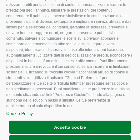
utilizzare profili per la selezione di contenuti personalizzati, misurare le
I Nostri Servizi
Ambiente
prestazioni degli annunci, misurare le prestazioni dei contenuti,
comprendere il pubblico attraverso statistiche o la combinazione di dati
Uffici della Sede
Associazione
provenienti da fonti diverse, sviluppare e migliorare i servizi, utilizzare dati
provinciale
limitati per la selezione dei contenuti, garantire la sicurezza, prevenire e
Le Sedi di Zona
rilevare frodi, correggere errori, erogare e presentare pubblicità e
CONFAGRICOLTURA
contenuto, salvare e comunicare le scelte sulla privacy, abbinare e
Agricoltori S.r.l.
ATTIVA
combinare dati provenienti da altre fonti di dati, collegare diversi
dispositivi, identificare i dispositivi in base alle informazioni trasmesse
Whistleblowing
Notizie in evidenza
automaticamente, utilizzare dati di geolocalizzazione precisi, riconoscere i
Confagricoltura Rovigo e
dispositivi in base a informazioni richieste attivamente. Puoi liberamente
Eventi
Agricoltori srl
prestare, rifiutare o revocare il tuo consenso senza incorrere in limitazioni
Comunicati Stampa
sostanziali. Cliccando su "Accetta cookie," acconsenti all'uso di cookie e
strumenti simili. Utilizza il pulsante "Gestisci Preferenze" per
Video
personalizzare le tue scelte o "Rifiuta tutto" per proseguire senza cookie
non strettamente necessari. Puoi modificare le tue preferenze in qualsiasi
Iscrizione Newsletter
momento cliccando sul link "Preferenze Cookie" in fondo alla pagina o
Newsletter
sull'icona dello scudo in basso a sinistra. Le tue preferenze si
applicheranno al solo dispositivo in uso.
Archivio Periodici
Cookie Policy
Accetta cookie