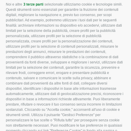
Noi e altre
3 terze parti
selezionate utilizziamo cookie e tecnologie simili.
CONFAGRICOLTURA
CONFAGRICOLTURA
Questi strumenti sono essenziali per garantire la fruizione dei contenuti
ROVIGO
INFORMA
digitali, migliorare la navigazione e, previo tuo consenso, per scopi
pubblicitari. Ad esempio, potremmo utilizzare i tuoi dati per le seguenti
L'Associazione
Tecnico
finalità: archiviare informazioni su dispositivo e/o accedervi, utilizzare dati
limitati per la selezione della pubblicità, creare profili per la pubblicità
Missione e Progetto
Fiscale
personalizzata, utilizzare profili per la selezione di pubblicità
Organigramma aziendale
Lavoro
personalizzata, creare profili per la personalizzazione dei contenuti,
utilizzare profili per la selezione di contenuti personalizzati, misurare le
I Nostri Servizi
Ambiente
prestazioni degli annunci, misurare le prestazioni dei contenuti,
comprendere il pubblico attraverso statistiche o la combinazione di dati
Uffici della Sede
Associazione
provenienti da fonti diverse, sviluppare e migliorare i servizi, utilizzare dati
provinciale
limitati per la selezione dei contenuti, garantire la sicurezza, prevenire e
Le Sedi di Zona
rilevare frodi, correggere errori, erogare e presentare pubblicità e
CONFAGRICOLTURA
contenuto, salvare e comunicare le scelte sulla privacy, abbinare e
Agricoltori S.r.l.
ATTIVA
combinare dati provenienti da altre fonti di dati, collegare diversi
dispositivi, identificare i dispositivi in base alle informazioni trasmesse
Whistleblowing
Notizie in evidenza
automaticamente, utilizzare dati di geolocalizzazione precisi, riconoscere i
Confagricoltura Rovigo e
dispositivi in base a informazioni richieste attivamente. Puoi liberamente
Eventi
Agricoltori srl
prestare, rifiutare o revocare il tuo consenso senza incorrere in limitazioni
Comunicati Stampa
sostanziali. Cliccando su "Accetta cookie," acconsenti all'uso di cookie e
strumenti simili. Utilizza il pulsante "Gestisci Preferenze" per
Video
personalizzare le tue scelte o "Rifiuta tutto" per proseguire senza cookie
non strettamente necessari. Puoi modificare le tue preferenze in qualsiasi
Iscrizione Newsletter
momento cliccando sul link "Preferenze Cookie" in fondo alla pagina o