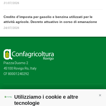
31/07/2026
Credito d’imposta per gasolio e benzina utilizzati per le
attività agricole. Decreto attuativo in corso di emanazione
24/07/2026
Piazza Duomo 2
45100 Rovigo Ro, Italy
CF 80001240292
Mappa del sito
/
Privacy Policy
/
Cookie Policy
Utilizziamo i cookie e altre
Cont
tecnologie