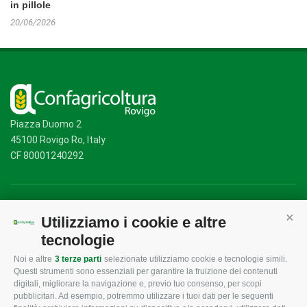
in pillole
20/06/2026
Piazza Duomo 2
45100 Rovigo Ro, Italy
CF 80001240292
Mappa del sito
/
Privacy Policy
/
Cookie Policy
Utilizziamo i cookie e altre
Cont
tecnologie
Noi e altre
3 terze parti
selezionate utilizziamo cookie e tecnologie simili.
CONFAGRICOLTURA
CONFAGRICOLTURA
Questi strumenti sono essenziali per garantire la fruizione dei contenuti
ROVIGO
INFORMA
digitali, migliorare la navigazione e, previo tuo consenso, per scopi
pubblicitari. Ad esempio, potremmo utilizzare i tuoi dati per le seguenti
L'Associazione
Tecnico