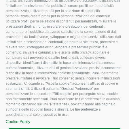
finalità: archiviare informazioni su dispositivo e/o accedervi, utilizzare dati
limitati per la selezione della pubblicità, creare profili per la pubblicità
Missione e Progetto
Fiscale
personalizzata, utilizzare profili per la selezione di pubblicità
Organigramma aziendale
Lavoro
personalizzata, creare profili per la personalizzazione dei contenuti,
utilizzare profili per la selezione di contenuti personalizzati, misurare le
I Nostri Servizi
Ambiente
prestazioni degli annunci, misurare le prestazioni dei contenuti,
comprendere il pubblico attraverso statistiche o la combinazione di dati
Uffici della Sede
Associazione
provenienti da fonti diverse, sviluppare e migliorare i servizi, utilizzare dati
provinciale
limitati per la selezione dei contenuti, garantire la sicurezza, prevenire e
Le Sedi di Zona
rilevare frodi, correggere errori, erogare e presentare pubblicità e
CONFAGRICOLTURA
contenuto, salvare e comunicare le scelte sulla privacy, abbinare e
Agricoltori S.r.l.
ATTIVA
combinare dati provenienti da altre fonti di dati, collegare diversi
dispositivi, identificare i dispositivi in base alle informazioni trasmesse
Whistleblowing
Notizie in evidenza
automaticamente, utilizzare dati di geolocalizzazione precisi, riconoscere i
Confagricoltura Rovigo e
dispositivi in base a informazioni richieste attivamente. Puoi liberamente
Eventi
Agricoltori srl
prestare, rifiutare o revocare il tuo consenso senza incorrere in limitazioni
Comunicati Stampa
sostanziali. Cliccando su "Accetta cookie," acconsenti all'uso di cookie e
strumenti simili. Utilizza il pulsante "Gestisci Preferenze" per
Video
personalizzare le tue scelte o "Rifiuta tutto" per proseguire senza cookie
non strettamente necessari. Puoi modificare le tue preferenze in qualsiasi
Iscrizione Newsletter
momento cliccando sul link "Preferenze Cookie" in fondo alla pagina o
Newsletter
sull'icona dello scudo in basso a sinistra. Le tue preferenze si
applicheranno al solo dispositivo in uso.
Archivio Periodici
Cookie Policy