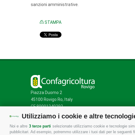
sanzioni amministrative.
STAMPA
Piazza Duomo 2
45100 Rovigo Ro, Italy
CF 80001240292
Utilizziamo i cookie e altre tecnologi
Noi e altre
3 terze parti
selezionate utilizziamo cookie e tecnologie simil
Mappa del sito
/
Privacy Policy
/
Cookie Policy
pubblicitari. Ad esempio, potremmo utilizzare i tuoi dati per le seguenti fin