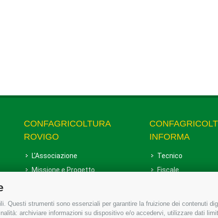
CONFAGRICOLTURA
CONFAGRICOL
ROVIGO
INFORMA
L'Associazione
Tecnico
Missione e Progetto
Fiscale
Organigramma aziendale
Lavoro
e
I Nostri Servizi
Ambiente
i. Questi strumenti sono essenziali per garantire la fruizione dei contenuti dig
Uffici della Sede provinciale
Associazione
alità: archiviare informazioni su dispositivo e/o accedervi, utilizzare dati limita