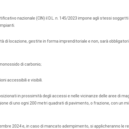
ificativo nazionale (CIN) il D.L. n. 145/2023 impone agli stessi soggetti 
impianti.
vità di locazione, gestite in forma imprenditoriale e non, sarà obbligator
l monossido di carbonio;
ni accessibili e visibili.
posizionati in prossimità degli accessi e nelle vicinanze delle aree di ma
gione di uno ogni 200 metri quadrati di pavimento, o frazione, con un m
ovembre 2024 e, in caso di mancato adempimento, si applicheranno le re