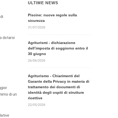
ULTIME NEWS
Piscine: nuove regole sulla
di
sicurezza
31/07/2026
io dotarsi
Agriturismi - dichiarazione
dell’imposta di soggiorno entro il
30 giugno
26/06/2026
Agriturismo - Chiarimenti del
Garante della Privacy in materia di
trattamento dei documenti di
ggior
identità degli ospiti di strutture
inimo di un
ricettive
22/05/2026
lative