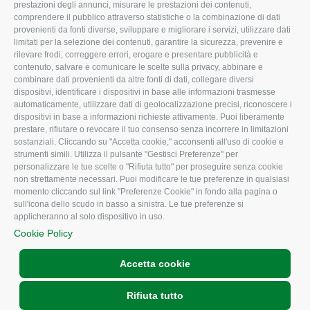
prestazioni degli annunci, misurare le prestazioni dei contenuti,
comprendere il pubblico attraverso statistiche o la combinazione di dati
Uffici della Sede
Associazione
provenienti da fonti diverse, sviluppare e migliorare i servizi, utilizzare dati
provinciale
limitati per la selezione dei contenuti, garantire la sicurezza, prevenire e
Le Sedi di Zona
rilevare frodi, correggere errori, erogare e presentare pubblicità e
CONFAGRICOLTURA
contenuto, salvare e comunicare le scelte sulla privacy, abbinare e
Agricoltori S.r.l.
ATTIVA
combinare dati provenienti da altre fonti di dati, collegare diversi
dispositivi, identificare i dispositivi in base alle informazioni trasmesse
Whistleblowing
Notizie in evidenza
automaticamente, utilizzare dati di geolocalizzazione precisi, riconoscere i
Confagricoltura Rovigo e
dispositivi in base a informazioni richieste attivamente. Puoi liberamente
Eventi
Agricoltori srl
prestare, rifiutare o revocare il tuo consenso senza incorrere in limitazioni
Comunicati Stampa
sostanziali. Cliccando su "Accetta cookie," acconsenti all'uso di cookie e
strumenti simili. Utilizza il pulsante "Gestisci Preferenze" per
Video
personalizzare le tue scelte o "Rifiuta tutto" per proseguire senza cookie
non strettamente necessari. Puoi modificare le tue preferenze in qualsiasi
Iscrizione Newsletter
momento cliccando sul link "Preferenze Cookie" in fondo alla pagina o
Newsletter
sull'icona dello scudo in basso a sinistra. Le tue preferenze si
applicheranno al solo dispositivo in uso.
Archivio Periodici
Cookie Policy
Accetta cookie
Rifiuta tutto