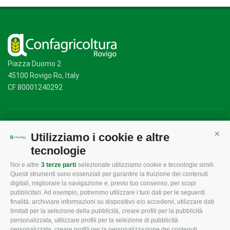
Piazza Duomo 2
45100 Rovigo Ro, Italy
CF 80001240292
Mappa del sito
/
Privacy Policy
/
Cookie Policy
Utilizziamo i cookie e altre
Cont
tecnologie
Noi e altre
3 terze parti
selezionate utilizziamo cookie e tecnologie simili.
CONFAGRICOLTURA
CONFAGRICOLTURA
Questi strumenti sono essenziali per garantire la fruizione dei contenuti
ROVIGO
INFORMA
digitali, migliorare la navigazione e, previo tuo consenso, per scopi
pubblicitari. Ad esempio, potremmo utilizzare i tuoi dati per le seguenti
L'Associazione
Tecnico
finalità: archiviare informazioni su dispositivo e/o accedervi, utilizzare dati
limitati per la selezione della pubblicità, creare profili per la pubblicità
Missione e Progetto
Fiscale
personalizzata, utilizzare profili per la selezione di pubblicità
Organigramma aziendale
Lavoro
personalizzata, creare profili per la personalizzazione dei contenuti,