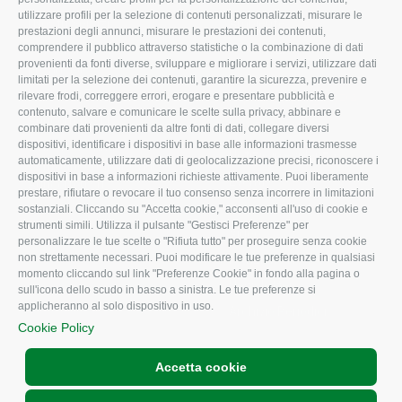
utilizzare profili per la selezione di contenuti personalizzati, misurare le
I Nostri Servizi
Ambiente
prestazioni degli annunci, misurare le prestazioni dei contenuti,
comprendere il pubblico attraverso statistiche o la combinazione di dati
Uffici della Sede
Associazione
provenienti da fonti diverse, sviluppare e migliorare i servizi, utilizzare dati
provinciale
limitati per la selezione dei contenuti, garantire la sicurezza, prevenire e
Le Sedi di Zona
rilevare frodi, correggere errori, erogare e presentare pubblicità e
CONFAGRICOLTURA
contenuto, salvare e comunicare le scelte sulla privacy, abbinare e
Agricoltori S.r.l.
ATTIVA
combinare dati provenienti da altre fonti di dati, collegare diversi
dispositivi, identificare i dispositivi in base alle informazioni trasmesse
Whistleblowing
Notizie in evidenza
automaticamente, utilizzare dati di geolocalizzazione precisi, riconoscere i
Confagricoltura Rovigo e
dispositivi in base a informazioni richieste attivamente. Puoi liberamente
Eventi
Agricoltori srl
prestare, rifiutare o revocare il tuo consenso senza incorrere in limitazioni
Comunicati Stampa
sostanziali. Cliccando su "Accetta cookie," acconsenti all'uso di cookie e
strumenti simili. Utilizza il pulsante "Gestisci Preferenze" per
Video
personalizzare le tue scelte o "Rifiuta tutto" per proseguire senza cookie
non strettamente necessari. Puoi modificare le tue preferenze in qualsiasi
Iscrizione Newsletter
momento cliccando sul link "Preferenze Cookie" in fondo alla pagina o
Newsletter
sull'icona dello scudo in basso a sinistra. Le tue preferenze si
applicheranno al solo dispositivo in uso.
Archivio Periodici
Cookie Policy
Accetta cookie