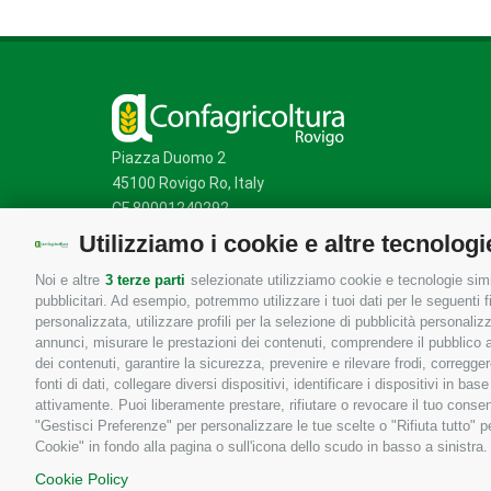
Piazza Duomo 2
45100 Rovigo Ro, Italy
CF 80001240292
Utilizziamo i cookie e altre tecnologi
Noi e altre
3 terze parti
selezionate utilizziamo cookie e tecnologie simil
Mappa del sito
/
Privacy Policy
/
Cookie Policy
pubblicitari. Ad esempio, potremmo utilizzare i tuoi dati per le seguenti fin
personalizzata, utilizzare profili per la selezione di pubblicità personaliz
annunci, misurare le prestazioni dei contenuti, comprendere il pubblico att
dei contenuti, garantire la sicurezza, prevenire e rilevare frodi, corregg
fonti di dati, collegare diversi dispositivi, identificare i dispositivi in 
attivamente. Puoi liberamente prestare, rifiutare o revocare il tuo consen
"Gestisci Preferenze" per personalizzare le tue scelte o "Rifiuta tutto"
Cookie" in fondo alla pagina o sull'icona dello scudo in basso a sinistra.
Cookie Policy