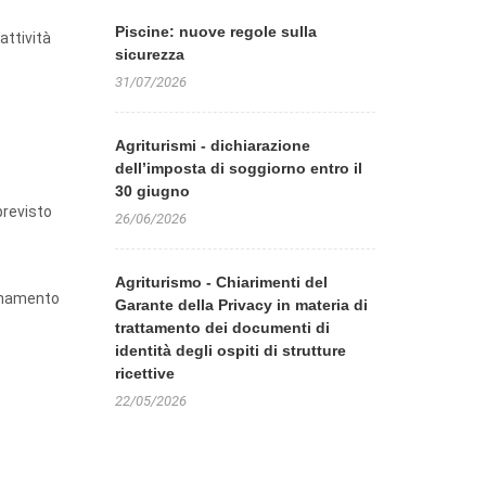
Piscine: nuove regole sulla
attività
sicurezza
31/07/2026
Agriturismi - dichiarazione
dell’imposta di soggiorno entro il
30 giugno
previsto
26/06/2026
Agriturismo - Chiarimenti del
ornamento
Garante della Privacy in materia di
trattamento dei documenti di
identità degli ospiti di strutture
ricettive
22/05/2026