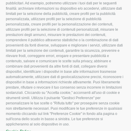
pubblicitari. Ad esempio, potremmo utilizzare i tuoi dati per le seguenti
L'Associazione
Tecnico
finalità: archiviare informazioni su dispositivo e/o accedervi, utilizzare dati
limitati per la selezione della pubblicità, creare profili per la pubblicità
Missione e Progetto
Fiscale
personalizzata, utilizzare profili per la selezione di pubblicità
Organigramma aziendale
Lavoro
personalizzata, creare profili per la personalizzazione dei contenuti,
utilizzare profili per la selezione di contenuti personalizzati, misurare le
I Nostri Servizi
Ambiente
prestazioni degli annunci, misurare le prestazioni dei contenuti,
comprendere il pubblico attraverso statistiche o la combinazione di dati
Uffici della Sede
Associazione
provenienti da fonti diverse, sviluppare e migliorare i servizi, utilizzare dati
provinciale
limitati per la selezione dei contenuti, garantire la sicurezza, prevenire e
Le Sedi di Zona
rilevare frodi, correggere errori, erogare e presentare pubblicità e
CONFAGRICOLTURA
contenuto, salvare e comunicare le scelte sulla privacy, abbinare e
Agricoltori S.r.l.
ATTIVA
combinare dati provenienti da altre fonti di dati, collegare diversi
dispositivi, identificare i dispositivi in base alle informazioni trasmesse
Whistleblowing
Notizie in evidenza
automaticamente, utilizzare dati di geolocalizzazione precisi, riconoscere i
Confagricoltura Rovigo e
dispositivi in base a informazioni richieste attivamente. Puoi liberamente
Eventi
Agricoltori srl
prestare, rifiutare o revocare il tuo consenso senza incorrere in limitazioni
Comunicati Stampa
sostanziali. Cliccando su "Accetta cookie," acconsenti all'uso di cookie e
strumenti simili. Utilizza il pulsante "Gestisci Preferenze" per
Video
personalizzare le tue scelte o "Rifiuta tutto" per proseguire senza cookie
non strettamente necessari. Puoi modificare le tue preferenze in qualsiasi
Iscrizione Newsletter
momento cliccando sul link "Preferenze Cookie" in fondo alla pagina o
Newsletter
sull'icona dello scudo in basso a sinistra. Le tue preferenze si
applicheranno al solo dispositivo in uso.
Archivio Periodici