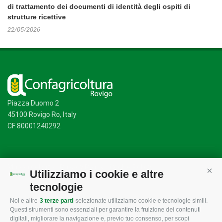
di trattamento dei documenti di identità degli ospiti di
strutture ricettive
22/05/2026
Piazza Duomo 2
45100 Rovigo Ro, Italy
CF 80001240292
Mappa del sito
/
Privacy Policy
/
Cookie Policy
Utilizziamo i cookie e altre
Cont
tecnologie
Noi e altre
3 terze parti
selezionate utilizziamo cookie e tecnologie simili.
CONFAGRICOLTURA
CONFAGRICOLTURA
Questi strumenti sono essenziali per garantire la fruizione dei contenuti
ROVIGO
INFORMA
digitali, migliorare la navigazione e, previo tuo consenso, per scopi