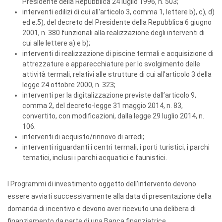
Presidente della Repubblica 24 luglio 1996, n. 503;
interventi edilizi di cui all'articolo 3, comma 1, lettere b), c), d)
ed e.5), del decreto del Presidente della Repubblica 6 giugno
2001, n. 380 funzionali alla realizzazione degli interventi di
cui alle lettere a) e b);
interventi di realizzazione di piscine termali e acquisizione di
attrezzature e apparecchiature per lo svolgimento delle
attività termali, relativi alle strutture di cui all'articolo 3 della
legge 24 ottobre 2000, n. 323;
interventi per la digitalizzazione previste dall’articolo 9,
comma 2, del decreto-legge 31 maggio 2014, n. 83,
convertito, con modificazioni, dalla legge 29 luglio 2014, n.
106.
interventi di acquisto/rinnovo di arredi;
interventi riguardanti i centri termali, i porti turistici, i parchi
tematici, inclusi i parchi acquatici e faunistici.
I Programmi di investimento oggetto dell’intervento devono
essere avviati successivamente alla data di presentazione della
domanda di incentivo e devono aver ricevuto una delibera di
finanziamento da parte di una Banca finanziatrice.