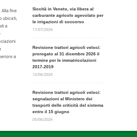
Siccità in Veneto, via libera al
 Alla fine
carburante agricolo agevolato per
o ubicati,
le irrigazioni di soccorso
li a
17/07/2026
e
ociazioni
Revisione trattori agricoli veloci:
e
prorogato al 31 dicembre 2026 il
eriore a
termine per le immatricolazioni
2017-2019
12/06/2026
Revisione trattori agricoli veloci:
segnalazioni al Ministero dei
trasporti delle criticità del sistema
entro il 15 giugno
05/06/2026