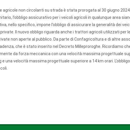
ne agricole non circolanti su strada è stata prorogata al 30 giugno 2024.
ario, l’obbligo assicurativo per i veicoli agricoli in qualunque area sian
va, nello specifico, impone l’obbligo di assicurare la generalità dei veico
private. Il nuovo obbligo riguarda anche i trattori agricoli utilizzati per l
 private non aperte al pubblico. Da parte di Confagricoltura e di altre ass
adenza, che è stato inserito nel Decreto Milleproroghe. Ricordiamo ch
vamente da forza meccanica con una velocità massima progettuale sup
 e una velocità massima progettuale superiore a 14 km orari. L’obbligo
coli.