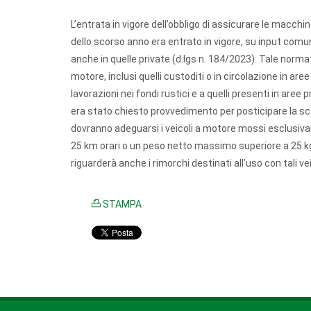
L’entrata in vigore dell’obbligo di assicurare le macchi
dello scorso anno era entrato in vigore, su input comunit
anche in quelle private (d.lgs n. 184/2023). Tale normati
motore, inclusi quelli custoditi o in circolazione in aree 
lavorazioni nei fondi rustici e a quelli presenti in aree
era stato chiesto provvedimento per posticipare la sc
dovranno adeguarsi i veicoli a motore mossi esclusi
25 km orari o un peso netto massimo superiore a 25 kg
riguarderà anche i rimorchi destinati all’uso con tali vei
STAMPA