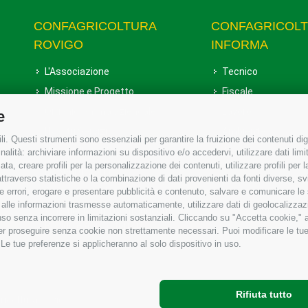
CONFAGRICOLTURA
CONFAGRICOL
ROVIGO
INFORMA
L'Associazione
Tecnico
Missione e Progetto
Fiscale
Organigramma aziendale
Lavoro
e
I Nostri Servizi
Ambiente
i. Questi strumenti sono essenziali per garantire la fruizione dei contenuti dig
Uffici della Sede provinciale
Associazione
alità: archiviare informazioni su dispositivo e/o accedervi, utilizzare dati limita
zata, creare profili per la personalizzazione dei contenuti, utilizzare profili per
Le Sedi di Zona
raverso statistiche o la combinazione di dati provenienti da fonti diverse, svilu
Agricoltori S.r.l.
ere errori, erogare e presentare pubblicità e contenuto, salvare e comunicare le
base alle informazioni trasmesse automaticamente, utilizzare dati di geolocalizzaz
Whistleblowing Confagricoltura
so senza incorrere in limitazioni sostanziali. Cliccando su "Accetta cookie," ac
Rovigo e Agricoltori srl
 per proseguire senza cookie non strettamente necessari. Puoi modificare le t
 Le tue preferenze si applicheranno al solo dispositivo in uso.
Rifiuta tutto
gricoltura Rovigo