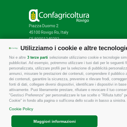
Piazza Duomo 2
45100 Rovigo Ro, Italy
CF 80001240292
Utilizziamo i cookie e altre tecnologi
Noi e altre
3 terze parti
selezionate utilizziamo cookie e tecnologie simil
Mappa del sito
/
Privacy Policy
/
Cookie Policy
pubblicitari. Ad esempio, potremmo utilizzare i tuoi dati per le seguenti fin
personalizzata, utilizzare profili per la selezione di pubblicità personaliz
annunci, misurare le prestazioni dei contenuti, comprendere il pubblico att
dei contenuti, garantire la sicurezza, prevenire e rilevare frodi, corregg
fonti di dati, collegare diversi dispositivi, identificare i dispositivi in 
attivamente. Puoi liberamente prestare, rifiutare o revocare il tuo consen
"Gestisci Preferenze" per personalizzare le tue scelte o "Rifiuta tutto"
Cookie" in fondo alla pagina o sull'icona dello scudo in basso a sinistra.
Cookie Policy
Maggiori informazioni
Copyrights © 2026 Tutti i diritti sono riservati - Confa