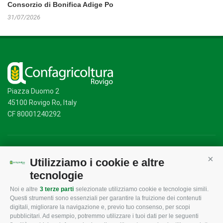
Consorzio di Bonifica Adige Po
31/07/2026
Piazza Duomo 2
45100 Rovigo Ro, Italy
CF 80001240292
Mappa del sito
/
Privacy Policy
/
Cookie Policy
Utilizziamo i cookie e altre
Cont
tecnologie
Noi e altre
3 terze parti
selezionate utilizziamo cookie e tecnologie simili.
CONFAGRICOLTURA
CONFAGRICOLTURA
Questi strumenti sono essenziali per garantire la fruizione dei contenuti
ROVIGO
INFORMA
digitali, migliorare la navigazione e, previo tuo consenso, per scopi
pubblicitari. Ad esempio, potremmo utilizzare i tuoi dati per le seguenti
L'Associazione
Tecnico