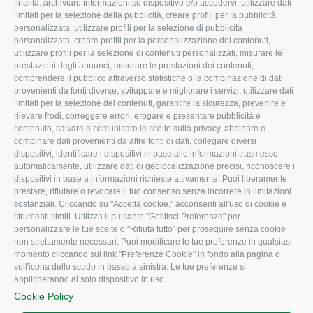
finalità: archiviare informazioni su dispositivo e/o accedervi, utilizzare dati
limitati per la selezione della pubblicità, creare profili per la pubblicità
Missione e Progetto
Fiscale
personalizzata, utilizzare profili per la selezione di pubblicità
Organigramma aziendale
Lavoro
personalizzata, creare profili per la personalizzazione dei contenuti,
utilizzare profili per la selezione di contenuti personalizzati, misurare le
I Nostri Servizi
Ambiente
prestazioni degli annunci, misurare le prestazioni dei contenuti,
comprendere il pubblico attraverso statistiche o la combinazione di dati
Uffici della Sede
Associazione
provenienti da fonti diverse, sviluppare e migliorare i servizi, utilizzare dati
provinciale
limitati per la selezione dei contenuti, garantire la sicurezza, prevenire e
Le Sedi di Zona
rilevare frodi, correggere errori, erogare e presentare pubblicità e
CONFAGRICOLTURA
contenuto, salvare e comunicare le scelte sulla privacy, abbinare e
Agricoltori S.r.l.
ATTIVA
combinare dati provenienti da altre fonti di dati, collegare diversi
dispositivi, identificare i dispositivi in base alle informazioni trasmesse
Whistleblowing
Notizie in evidenza
automaticamente, utilizzare dati di geolocalizzazione precisi, riconoscere i
Confagricoltura Rovigo e
dispositivi in base a informazioni richieste attivamente. Puoi liberamente
Eventi
Agricoltori srl
prestare, rifiutare o revocare il tuo consenso senza incorrere in limitazioni
Comunicati Stampa
sostanziali. Cliccando su "Accetta cookie," acconsenti all'uso di cookie e
strumenti simili. Utilizza il pulsante "Gestisci Preferenze" per
Video
personalizzare le tue scelte o "Rifiuta tutto" per proseguire senza cookie
non strettamente necessari. Puoi modificare le tue preferenze in qualsiasi
Iscrizione Newsletter
momento cliccando sul link "Preferenze Cookie" in fondo alla pagina o
Newsletter
sull'icona dello scudo in basso a sinistra. Le tue preferenze si
applicheranno al solo dispositivo in uso.
Archivio Periodici
Cookie Policy