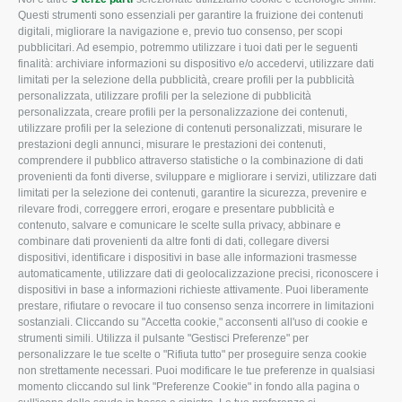
CONFAGRICOLTURA
CONFAGRICOLTURA
Questi strumenti sono essenziali per garantire la fruizione dei contenuti
ROVIGO
INFORMA
digitali, migliorare la navigazione e, previo tuo consenso, per scopi
pubblicitari. Ad esempio, potremmo utilizzare i tuoi dati per le seguenti
L'Associazione
Tecnico
finalità: archiviare informazioni su dispositivo e/o accedervi, utilizzare dati
limitati per la selezione della pubblicità, creare profili per la pubblicità
Missione e Progetto
Fiscale
personalizzata, utilizzare profili per la selezione di pubblicità
Organigramma aziendale
Lavoro
personalizzata, creare profili per la personalizzazione dei contenuti,
utilizzare profili per la selezione di contenuti personalizzati, misurare le
I Nostri Servizi
Ambiente
prestazioni degli annunci, misurare le prestazioni dei contenuti,
comprendere il pubblico attraverso statistiche o la combinazione di dati
Uffici della Sede
Associazione
provenienti da fonti diverse, sviluppare e migliorare i servizi, utilizzare dati
provinciale
limitati per la selezione dei contenuti, garantire la sicurezza, prevenire e
Le Sedi di Zona
rilevare frodi, correggere errori, erogare e presentare pubblicità e
CONFAGRICOLTURA
contenuto, salvare e comunicare le scelte sulla privacy, abbinare e
Agricoltori S.r.l.
ATTIVA
combinare dati provenienti da altre fonti di dati, collegare diversi
dispositivi, identificare i dispositivi in base alle informazioni trasmesse
Whistleblowing
Notizie in evidenza
automaticamente, utilizzare dati di geolocalizzazione precisi, riconoscere i
Confagricoltura Rovigo e
dispositivi in base a informazioni richieste attivamente. Puoi liberamente
Eventi
Agricoltori srl
prestare, rifiutare o revocare il tuo consenso senza incorrere in limitazioni
Comunicati Stampa
sostanziali. Cliccando su "Accetta cookie," acconsenti all'uso di cookie e
strumenti simili. Utilizza il pulsante "Gestisci Preferenze" per
Video
personalizzare le tue scelte o "Rifiuta tutto" per proseguire senza cookie
non strettamente necessari. Puoi modificare le tue preferenze in qualsiasi
Iscrizione Newsletter
momento cliccando sul link "Preferenze Cookie" in fondo alla pagina o
Newsletter