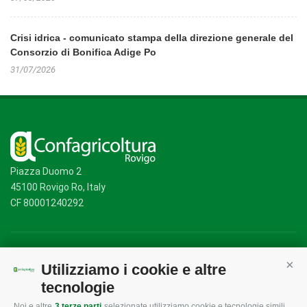
Crisi idrica - comunicato stampa della direzione generale del
Consorzio di Bonifica Adige Po
31/07/2026
Piazza Duomo 2
45100 Rovigo Ro, Italy
CF 80001240292
Mappa del sito
/
Privacy Policy
/
Cookie Policy
Utilizziamo i cookie e altre
Cont
tecnologie
Noi e altre
3 terze parti
selezionate utilizziamo cookie e tecnologie simili.