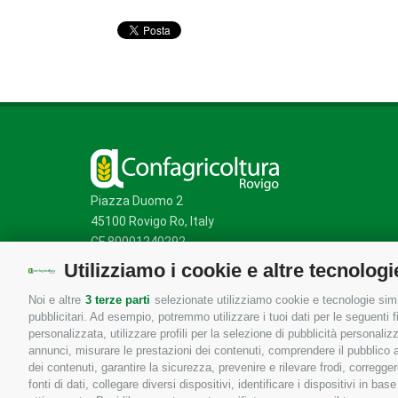
Piazza Duomo 2
45100 Rovigo Ro, Italy
CF 80001240292
Utilizziamo i cookie e altre tecnologi
Noi e altre
3 terze parti
selezionate utilizziamo cookie e tecnologie simil
Mappa del sito
/
Privacy Policy
/
Cookie Policy
pubblicitari. Ad esempio, potremmo utilizzare i tuoi dati per le seguenti fin
personalizzata, utilizzare profili per la selezione di pubblicità personaliz
annunci, misurare le prestazioni dei contenuti, comprendere il pubblico att
dei contenuti, garantire la sicurezza, prevenire e rilevare frodi, corregg
fonti di dati, collegare diversi dispositivi, identificare i dispositivi in 