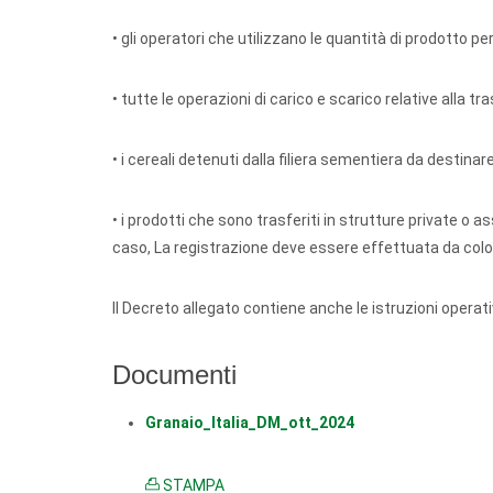
• gli operatori che utilizzano le quantità di prodotto pe
• tutte le operazioni di carico e scarico relative alla t
• i cereali detenuti dalla filiera sementiera da destin
• i prodotti che sono trasferiti in strutture private o a
caso, La registrazione deve essere effettuata da colo
Il Decreto allegato contiene anche le istruzioni operat
Documenti
Granaio_Italia_DM_ott_2024
STAMPA