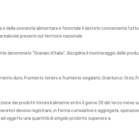
ura e della sovranità alimentare e forestale il decreto concernente l’att
erealicole presenti sul territorio nazionale.
te denominato “Granaio d’Italia”, disciplina il monitoraggio delle produ
rumento duro; Frumento tenero e frumento segalato; Granturco; Orzo; Fa
trazione dei prodotti trimestralmente entro il giorno 20 del terzo mese 
operatori devono registrare, in forma cumulativa e aggregata, operazion
ad oggetto una quantità di singolo prodotto superiore a: