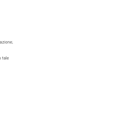
razione;
n tale