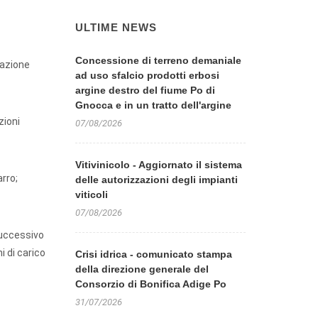
ULTIME NEWS
Concessione di terreno demaniale
uazione
ad uso sfalcio prodotti erbosi
argine destro del fiume Po di
Gnocca e in un tratto dell'argine
zioni
07/08/2026
Vitivinicolo - Aggiornato il sistema
rro;
delle autorizzazioni degli impianti
viticoli
07/08/2026
successivo
i di carico
Crisi idrica - comunicato stampa
della direzione generale del
Consorzio di Bonifica Adige Po
31/07/2026