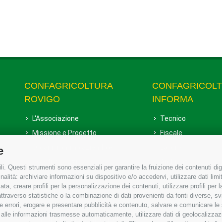
CONFAGRICOLTURA
CONFAGRICOL
ROVIGO
INFORMA
L'Associazione
Tecnico
Missione e Progetto
Fiscale
Organigramma aziendale
Lavoro
e
I Nostri Servizi
Ambiente
i. Questi strumenti sono essenziali per garantire la fruizione dei contenuti dig
Uffici della Sede provinciale
Associazione
alità: archiviare informazioni su dispositivo e/o accedervi, utilizzare dati limita
zata, creare profili per la personalizzazione dei contenuti, utilizzare profili per
Le Sedi di Zona
raverso statistiche o la combinazione di dati provenienti da fonti diverse, svilu
Agricoltori S.r.l.
ere errori, erogare e presentare pubblicità e contenuto, salvare e comunicare le
base alle informazioni trasmesse automaticamente, utilizzare dati di geolocalizzaz
Whistleblowing Confagricoltura