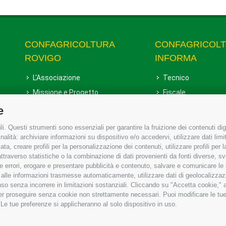
CONFAGRICOLTURA
CONFAGRICOL
ROVIGO
INFORMA
L'Associazione
Tecnico
Missione e Progetto
Fiscale
Organigramma aziendale
Lavoro
e
I Nostri Servizi
Ambiente
i. Questi strumenti sono essenziali per garantire la fruizione dei contenuti dig
Uffici della Sede provinciale
Associazione
alità: archiviare informazioni su dispositivo e/o accedervi, utilizzare dati limita
zata, creare profili per la personalizzazione dei contenuti, utilizzare profili per
Le Sedi di Zona
raverso statistiche o la combinazione di dati provenienti da fonti diverse, svilu
Agricoltori S.r.l.
ere errori, erogare e presentare pubblicità e contenuto, salvare e comunicare le
base alle informazioni trasmesse automaticamente, utilizzare dati di geolocalizzaz
Whistleblowing Confagricoltura
so senza incorrere in limitazioni sostanziali. Cliccando su "Accetta cookie," ac
Rovigo e Agricoltori srl
 per proseguire senza cookie non strettamente necessari. Puoi modificare le t
 Le tue preferenze si applicheranno al solo dispositivo in uso.