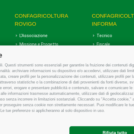
CONFAGRICOLTURA
CONFAGRICOL
ROVIGO
INFORMA
L'Associazione
Tecnico
Missione e Progetto
Fiscale
Organigramma aziendale
Lavoro
e
I Nostri Servizi
Ambiente
i. Questi strumenti sono essenziali per garantire la fruizione dei contenuti dig
Uffici della Sede provinciale
Associazione
alità: archiviare informazioni su dispositivo e/o accedervi, utilizzare dati limita
zata, creare profili per la personalizzazione dei contenuti, utilizzare profili per
Le Sedi di Zona
raverso statistiche o la combinazione di dati provenienti da fonti diverse, svilu
Agricoltori S.r.l.
ere errori, erogare e presentare pubblicità e contenuto, salvare e comunicare le
base alle informazioni trasmesse automaticamente, utilizzare dati di geolocalizzaz
Whistleblowing Confagricoltura
so senza incorrere in limitazioni sostanziali. Cliccando su "Accetta cookie," ac
Rovigo e Agricoltori srl
 per proseguire senza cookie non strettamente necessari. Puoi modificare le t
 Le tue preferenze si applicheranno al solo dispositivo in uso.
Rifiuta tutto