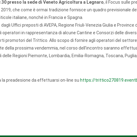
9.30 presso la sede di Veneto Agricoltura a Legnaro
, il Focus sulle pr
o 2019, che come è ormai tradizione fornisce un quadro previsionale de
iticole italiane, nonché in Francia e Spagna.
o dagli Uffici preposti di AVEPA, Regione Friuli-Venezia Giulia e Province 
i operatori in rappresentanza di alcune Cantine e Consorzi delle diver
rti promotori del Trittico. Allo scopo di fornire agli operatori del settore
nte della prossima vendemmia, nel corso dell’incontro saranno effettua
li delle Regioni Piemonte, Lombardia, Emilia-Romagna, Toscana, Puglia, 
a la preadesione da effettuarsi on-line su
https://trittico270819.eventb