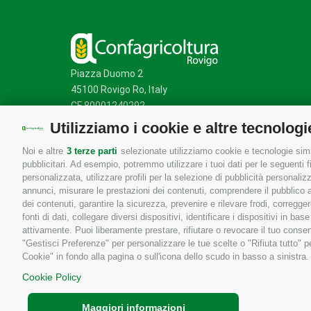
Piazza Duomo 2
45100 Rovigo Ro, Italy
CF 80001240292
Utilizziamo i cookie e altre tecnologi
Noi e altre
3 terze parti
selezionate utilizziamo cookie e tecnologie simil
Mappa del sito
/
Privacy Policy
/
Cookie Policy
pubblicitari. Ad esempio, potremmo utilizzare i tuoi dati per le seguenti fin
personalizzata, utilizzare profili per la selezione di pubblicità personaliz
annunci, misurare le prestazioni dei contenuti, comprendere il pubblico att
dei contenuti, garantire la sicurezza, prevenire e rilevare frodi, corregg
fonti di dati, collegare diversi dispositivi, identificare i dispositivi in 
attivamente. Puoi liberamente prestare, rifiutare o revocare il tuo consen
"Gestisci Preferenze" per personalizzare le tue scelte o "Rifiuta tutto"
Cookie" in fondo alla pagina o sull'icona dello scudo in basso a sinistra.
Cookie Policy
Maggiori informazioni