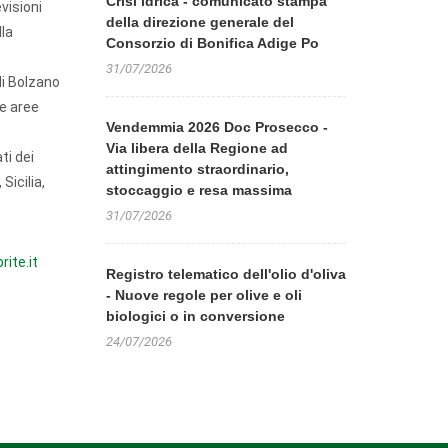
Crisi idrica - comunicato stampa
evisioni
della direzione generale del
lla
Consorzio di Bonifica Adige Po
31/07/2026
di Bolzano
se aree
Vendemmia 2026 Doc Prosecco -
Via libera della Regione ad
ti dei
attingimento straordinario,
Sicilia,
stoccaggio e resa massima
31/07/2026
rite.it
Registro telematico dell'olio d'oliva
- Nuove regole per olive e oli
biologici o in conversione
24/07/2026