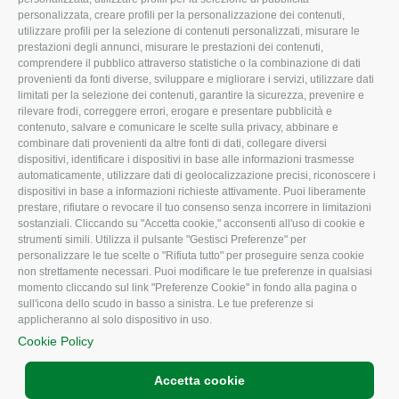
Organigramma aziendale
Lavoro
personalizzata, creare profili per la personalizzazione dei contenuti,
utilizzare profili per la selezione di contenuti personalizzati, misurare le
I Nostri Servizi
Ambiente
prestazioni degli annunci, misurare le prestazioni dei contenuti,
comprendere il pubblico attraverso statistiche o la combinazione di dati
Uffici della Sede
Associazione
provenienti da fonti diverse, sviluppare e migliorare i servizi, utilizzare dati
provinciale
limitati per la selezione dei contenuti, garantire la sicurezza, prevenire e
Le Sedi di Zona
rilevare frodi, correggere errori, erogare e presentare pubblicità e
CONFAGRICOLTURA
contenuto, salvare e comunicare le scelte sulla privacy, abbinare e
Agricoltori S.r.l.
ATTIVA
combinare dati provenienti da altre fonti di dati, collegare diversi
dispositivi, identificare i dispositivi in base alle informazioni trasmesse
Whistleblowing
Notizie in evidenza
automaticamente, utilizzare dati di geolocalizzazione precisi, riconoscere i
Confagricoltura Rovigo e
dispositivi in base a informazioni richieste attivamente. Puoi liberamente
Eventi
Agricoltori srl
prestare, rifiutare o revocare il tuo consenso senza incorrere in limitazioni
Comunicati Stampa
sostanziali. Cliccando su "Accetta cookie," acconsenti all'uso di cookie e
strumenti simili. Utilizza il pulsante "Gestisci Preferenze" per
Video
personalizzare le tue scelte o "Rifiuta tutto" per proseguire senza cookie
non strettamente necessari. Puoi modificare le tue preferenze in qualsiasi
Iscrizione Newsletter
momento cliccando sul link "Preferenze Cookie" in fondo alla pagina o
Newsletter
sull'icona dello scudo in basso a sinistra. Le tue preferenze si
applicheranno al solo dispositivo in uso.
Archivio Periodici
Cookie Policy
Accetta cookie