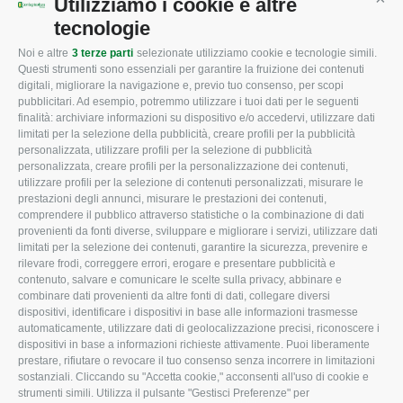
Utilizziamo i cookie e altre
Cont
tecnologie
Noi e altre
3 terze parti
selezionate utilizziamo cookie e tecnologie simili.
CONFAGRICOLTURA
CONFAGRICOLTURA
Questi strumenti sono essenziali per garantire la fruizione dei contenuti
ROVIGO
INFORMA
digitali, migliorare la navigazione e, previo tuo consenso, per scopi
pubblicitari. Ad esempio, potremmo utilizzare i tuoi dati per le seguenti
L'Associazione
Tecnico
finalità: archiviare informazioni su dispositivo e/o accedervi, utilizzare dati
limitati per la selezione della pubblicità, creare profili per la pubblicità
Missione e Progetto
Fiscale
personalizzata, utilizzare profili per la selezione di pubblicità
Organigramma aziendale
Lavoro
personalizzata, creare profili per la personalizzazione dei contenuti,
utilizzare profili per la selezione di contenuti personalizzati, misurare le
I Nostri Servizi
Ambiente
prestazioni degli annunci, misurare le prestazioni dei contenuti,
comprendere il pubblico attraverso statistiche o la combinazione di dati
Uffici della Sede
Associazione
provenienti da fonti diverse, sviluppare e migliorare i servizi, utilizzare dati
provinciale
limitati per la selezione dei contenuti, garantire la sicurezza, prevenire e
Le Sedi di Zona
rilevare frodi, correggere errori, erogare e presentare pubblicità e
CONFAGRICOLTURA
contenuto, salvare e comunicare le scelte sulla privacy, abbinare e
Agricoltori S.r.l.
ATTIVA
combinare dati provenienti da altre fonti di dati, collegare diversi
dispositivi, identificare i dispositivi in base alle informazioni trasmesse
Whistleblowing
Notizie in evidenza
automaticamente, utilizzare dati di geolocalizzazione precisi, riconoscere i
Confagricoltura Rovigo e
dispositivi in base a informazioni richieste attivamente. Puoi liberamente
Eventi
Agricoltori srl
prestare, rifiutare o revocare il tuo consenso senza incorrere in limitazioni
Comunicati Stampa
sostanziali. Cliccando su "Accetta cookie," acconsenti all'uso di cookie e
strumenti simili. Utilizza il pulsante "Gestisci Preferenze" per
Video