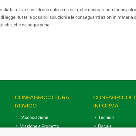
ediata attivazione di una cabina di regia, che ricomprenda i principali 
à di legge, tutte le possibili soluzioni e le conseguenti azioni in materia di
ematiche, che ne seguiranno.
CONFAGRICOLTURA
CONFAGRICOL
ROVIGO
INFORMA
L'Associazione
Tecnico
Missione e Progetto
Fiscale
Organigramma aziendale
Lavoro