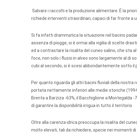
Salvare i raccolti e la produzione alimentare. È la priori
richiede interventi straordinari, capaci di far fronte 
Si fa infatti drammatica la situazione nel bacino pada
assenza di piogge, si è ormai alla vigilia di scelte dras
ed a contrastare la risalita del cuneo salino, che sta alt
foce, non solo i flussi in alveo sono largamente al di 
cubi al secondo, si è scesi abbondantemente sotto il 
Per quanto riguarda gli altri bacini fluviali della nostra r
portata nettamente inferiori alle medie storiche (1994 
Brenta a Barziza -63%; il Bacchiglione a Montegalda -77
di garantire la disponibilità irrigua in tutto il territorio.
Oltre alla carenza idrica preoccupa la risalita del cune
molto elevati, tali da richiedere, specie nei momenti di 