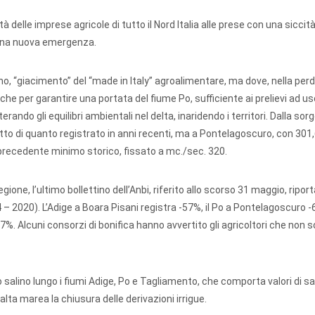
tà delle imprese agricole di tutto il Nord Italia alle prese con una siccit
a una nuova emergenza.
no, “giacimento” del “made in Italy” agroalimentare, ma dove, nella per
tiche per garantire una portata del fiume Po, sufficiente ai prelievi ad u
erando gli equilibri ambientali nel delta, inaridendo i territori. Dalla sor
sotto di quanto registrato in anni recenti, ma a Pontelagoscuro, con 301
precedente minimo storico, fissato a mc./sec. 320.
egione, l’ultimo bollettino dell’Anbi, riferito allo scorso 31 maggio, riporta
– 2020). L’Adige a Boara Pisani registra -57%, il Po a Pontelagoscuro -6
%. Alcuni consorzi di bonifica hanno avvertito gli agricoltori che non s
o salino lungo i fiumi Adige, Po e Tagliamento, che comporta valori di sa
alta marea la chiusura delle derivazioni irrigue.