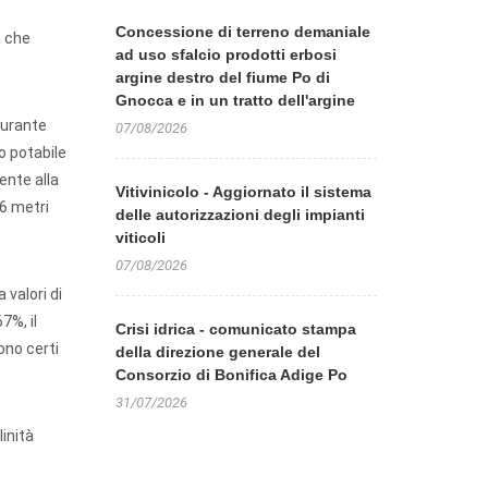
Concessione di terreno demaniale
à che
ad uso sfalcio prodotti erbosi
argine destro del fiume Po di
Gnocca e in un tratto dell'argine
durante
07/08/2026
so potabile
gente alla
Vitivinicolo - Aggiornato il sistema
,6 metri
delle autorizzazioni degli impianti
viticoli
07/08/2026
 valori di
7%, il
Crisi idrica - comunicato stampa
ono certi
della direzione generale del
Consorzio di Bonifica Adige Po
31/07/2026
linità