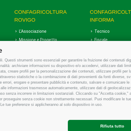
CONFAGRICOLTURA
CONFAGRICOL
ROVIGO
INFORMA
L'Associazione
Tecnico
Missione e Progetto
Fiscale
Organigramma aziendale
Lavoro
e
I Nostri Servizi
Ambiente
i. Questi strumenti sono essenziali per garantire la fruizione dei contenuti dig
Uffici della Sede provinciale
Associazione
alità: archiviare informazioni su dispositivo e/o accedervi, utilizzare dati limita
zata, creare profili per la personalizzazione dei contenuti, utilizzare profili per
Le Sedi di Zona
raverso statistiche o la combinazione di dati provenienti da fonti diverse, svilu
Agricoltori S.r.l.
ere errori, erogare e presentare pubblicità e contenuto, salvare e comunicare le
base alle informazioni trasmesse automaticamente, utilizzare dati di geolocalizzaz
Whistleblowing Confagricoltura
so senza incorrere in limitazioni sostanziali. Cliccando su "Accetta cookie," ac
Rovigo e Agricoltori srl
 per proseguire senza cookie non strettamente necessari. Puoi modificare le t
 Le tue preferenze si applicheranno al solo dispositivo in uso.
Rifiuta tutto
gricoltura Rovigo