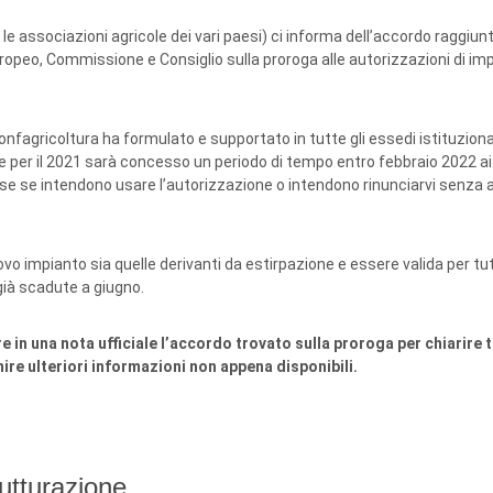
 associazioni agricole dei vari paesi) ci informa dell’accordo raggiunt
uropeo, Commissione e Consiglio sulla proroga alle autorizzazioni di im
onfagricoltura ha formulato e supportato in tutte gli essedi istituziona
 per il 2021 sarà concesso un periodo di tempo entro febbraio 2022 ai v
ese se intendono usare l’autorizzazione o intendono rinunciarvi senza 
vo impianto sia quelle derivanti da estirpazione e essere valida per tut
già scadute a giugno.
in una nota ufficiale l’accordo trovato sulla proroga per chiarire tu
ire ulteriori informazioni non appena disponibili.
utturazione