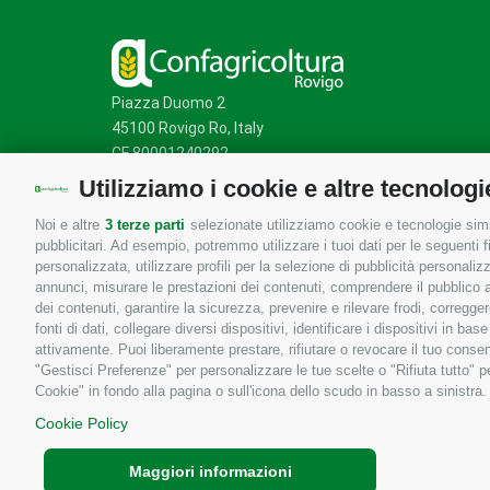
Piazza Duomo 2
45100 Rovigo Ro, Italy
CF 80001240292
Utilizziamo i cookie e altre tecnologi
Noi e altre
3 terze parti
selezionate utilizziamo cookie e tecnologie simil
Mappa del sito
/
Privacy Policy
/
Cookie Policy
pubblicitari. Ad esempio, potremmo utilizzare i tuoi dati per le seguenti fin
personalizzata, utilizzare profili per la selezione di pubblicità personaliz
annunci, misurare le prestazioni dei contenuti, comprendere il pubblico att
dei contenuti, garantire la sicurezza, prevenire e rilevare frodi, corregg
fonti di dati, collegare diversi dispositivi, identificare i dispositivi in 
attivamente. Puoi liberamente prestare, rifiutare o revocare il tuo consen
"Gestisci Preferenze" per personalizzare le tue scelte o "Rifiuta tutto"
Cookie" in fondo alla pagina o sull'icona dello scudo in basso a sinistra.
Cookie Policy
Maggiori informazioni
Copyrights © 2026 Tutti i diritti sono riservati - Confa