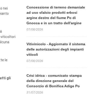
Concessione di terreno demaniale
o nei
ad uso sfalcio prodotti erbosi
pianto
argine destro del fiume Po di
Gnocca e in un tratto dell'argine
07/08/2026
li
iticoltori
alcuna
Vitivinicolo - Aggiornato il sistema
delle autorizzazioni degli impianti
viticoli
te le
07/08/2026
Crisi idrica - comunicato stampa
tti gli
della direzione generale del
Consorzio di Bonifica Adige Po
31/07/2026