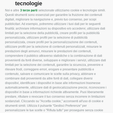
tecnologie
Noi e altre
3 terze parti
selezionate utilizziamo cookie e tecnologie simili.
CONFAGRICOLTURA
CONFAGRICOLTURA
Questi strumenti sono essenziali per garantire la fruizione dei contenuti
ROVIGO
INFORMA
digitali, migliorare la navigazione e, previo tuo consenso, per scopi
pubblicitari. Ad esempio, potremmo utilizzare i tuoi dati per le seguenti
L'Associazione
Tecnico
finalità: archiviare informazioni su dispositivo e/o accedervi, utilizzare dati
limitati per la selezione della pubblicità, creare profili per la pubblicità
Missione e Progetto
Fiscale
personalizzata, utilizzare profili per la selezione di pubblicità
Organigramma aziendale
Lavoro
personalizzata, creare profili per la personalizzazione dei contenuti,
utilizzare profili per la selezione di contenuti personalizzati, misurare le
I Nostri Servizi
Ambiente
prestazioni degli annunci, misurare le prestazioni dei contenuti,
comprendere il pubblico attraverso statistiche o la combinazione di dati
Uffici della Sede
Associazione
provenienti da fonti diverse, sviluppare e migliorare i servizi, utilizzare dati
provinciale
limitati per la selezione dei contenuti, garantire la sicurezza, prevenire e
Le Sedi di Zona
rilevare frodi, correggere errori, erogare e presentare pubblicità e
CONFAGRICOLTURA
contenuto, salvare e comunicare le scelte sulla privacy, abbinare e
Agricoltori S.r.l.
ATTIVA
combinare dati provenienti da altre fonti di dati, collegare diversi
dispositivi, identificare i dispositivi in base alle informazioni trasmesse
Whistleblowing
Notizie in evidenza
automaticamente, utilizzare dati di geolocalizzazione precisi, riconoscere i
Confagricoltura Rovigo e
dispositivi in base a informazioni richieste attivamente. Puoi liberamente
Eventi
Agricoltori srl
prestare, rifiutare o revocare il tuo consenso senza incorrere in limitazioni
Comunicati Stampa
sostanziali. Cliccando su "Accetta cookie," acconsenti all'uso di cookie e
strumenti simili. Utilizza il pulsante "Gestisci Preferenze" per
Video
personalizzare le tue scelte o "Rifiuta tutto" per proseguire senza cookie