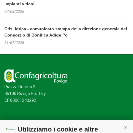
impianti viticoli
07/08/2026
Crisi idrica - comunicato stampa della direzione generale del
Consorzio di Bonifica Adige Po
31/07/2026
Piazza Duomo 2
45100 Rovigo Ro, Italy
CF 80001240292
Mappa del sito
/
Privacy Policy
/
Cookie Policy
Utilizziamo i cookie e altre
Cont