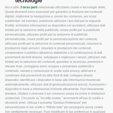
tecnologie
Noi e altre
3 terze parti
selezionate utilizziamo cookie e tecnologie simili.
CONFAGRICOLTURA
CONFAGRICOLTURA
Questi strumenti sono essenziali per garantire la fruizione dei contenuti
ROVIGO
INFORMA
digitali, migliorare la navigazione e, previo tuo consenso, per scopi
pubblicitari. Ad esempio, potremmo utilizzare i tuoi dati per le seguenti
L'Associazione
Tecnico
finalità: archiviare informazioni su dispositivo e/o accedervi, utilizzare dati
limitati per la selezione della pubblicità, creare profili per la pubblicità
Missione e Progetto
Fiscale
personalizzata, utilizzare profili per la selezione di pubblicità
Organigramma aziendale
Lavoro
personalizzata, creare profili per la personalizzazione dei contenuti,
utilizzare profili per la selezione di contenuti personalizzati, misurare le
I Nostri Servizi
Ambiente
prestazioni degli annunci, misurare le prestazioni dei contenuti,
comprendere il pubblico attraverso statistiche o la combinazione di dati
Uffici della Sede
Associazione
provenienti da fonti diverse, sviluppare e migliorare i servizi, utilizzare dati
provinciale
limitati per la selezione dei contenuti, garantire la sicurezza, prevenire e
Le Sedi di Zona
rilevare frodi, correggere errori, erogare e presentare pubblicità e
CONFAGRICOLTURA
contenuto, salvare e comunicare le scelte sulla privacy, abbinare e
Agricoltori S.r.l.
ATTIVA
combinare dati provenienti da altre fonti di dati, collegare diversi
dispositivi, identificare i dispositivi in base alle informazioni trasmesse
Whistleblowing
Notizie in evidenza
automaticamente, utilizzare dati di geolocalizzazione precisi, riconoscere i
Confagricoltura Rovigo e
dispositivi in base a informazioni richieste attivamente. Puoi liberamente
Eventi
Agricoltori srl
prestare, rifiutare o revocare il tuo consenso senza incorrere in limitazioni
Comunicati Stampa
sostanziali. Cliccando su "Accetta cookie," acconsenti all'uso di cookie e
strumenti simili. Utilizza il pulsante "Gestisci Preferenze" per
Video
personalizzare le tue scelte o "Rifiuta tutto" per proseguire senza cookie
non strettamente necessari. Puoi modificare le tue preferenze in qualsiasi
Iscrizione Newsletter