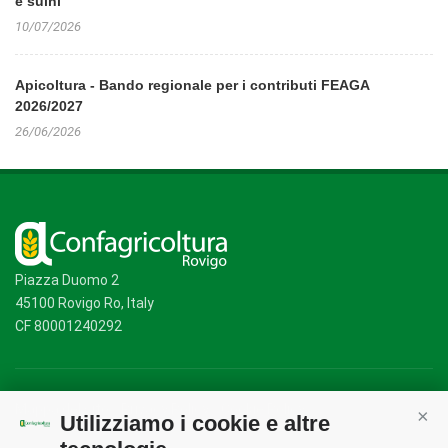
e suini
10/07/2026
Apicoltura - Bando regionale per i contributi FEAGA
2026/2027
26/06/2026
Piazza Duomo 2
45100 Rovigo Ro, Italy
CF 80001240292
Mappa del sito
/
Privacy Policy
/
Cookie Policy
Utilizziamo i cookie e altre
Cont