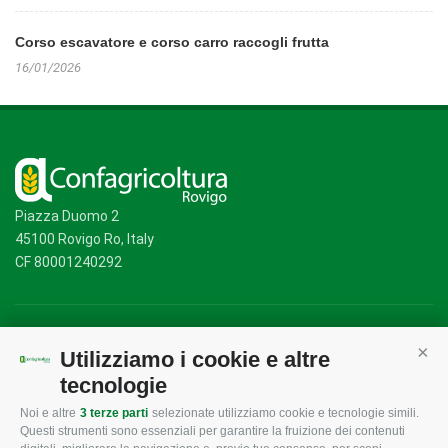
Corso escavatore e corso carro raccogli frutta
16/01/2026
Piazza Duomo 2
45100 Rovigo Ro, Italy
CF 80001240292
Mappa del sito
/
Privacy Policy
/
Cookie Policy
Utilizziamo i cookie e altre
Cont
tecnologie
Noi e altre
3 terze parti
selezionate utilizziamo cookie e tecnologie simili.
CONFAGRICOLTURA
CONFAGRICOLTURA
Questi strumenti sono essenziali per garantire la fruizione dei contenuti
ROVIGO
INFORMA