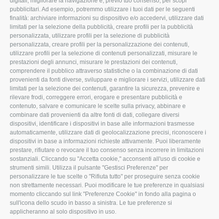
digitali, migliorare la navigazione e, previo tuo consenso, per scopi
pubblicitari. Ad esempio, potremmo utilizzare i tuoi dati per le seguenti
L'Associazione
Tecnico
finalità: archiviare informazioni su dispositivo e/o accedervi, utilizzare dati
limitati per la selezione della pubblicità, creare profili per la pubblicità
Missione e Progetto
Fiscale
personalizzata, utilizzare profili per la selezione di pubblicità
Organigramma aziendale
Lavoro
personalizzata, creare profili per la personalizzazione dei contenuti,
utilizzare profili per la selezione di contenuti personalizzati, misurare le
I Nostri Servizi
Ambiente
prestazioni degli annunci, misurare le prestazioni dei contenuti,
comprendere il pubblico attraverso statistiche o la combinazione di dati
Uffici della Sede
Associazione
provenienti da fonti diverse, sviluppare e migliorare i servizi, utilizzare dati
provinciale
limitati per la selezione dei contenuti, garantire la sicurezza, prevenire e
Le Sedi di Zona
rilevare frodi, correggere errori, erogare e presentare pubblicità e
CONFAGRICOLTURA
contenuto, salvare e comunicare le scelte sulla privacy, abbinare e
Agricoltori S.r.l.
ATTIVA
combinare dati provenienti da altre fonti di dati, collegare diversi
dispositivi, identificare i dispositivi in base alle informazioni trasmesse
Whistleblowing
Notizie in evidenza
automaticamente, utilizzare dati di geolocalizzazione precisi, riconoscere i
Confagricoltura Rovigo e
dispositivi in base a informazioni richieste attivamente. Puoi liberamente
Eventi
Agricoltori srl
prestare, rifiutare o revocare il tuo consenso senza incorrere in limitazioni
Comunicati Stampa
sostanziali. Cliccando su "Accetta cookie," acconsenti all'uso di cookie e
strumenti simili. Utilizza il pulsante "Gestisci Preferenze" per
Video
personalizzare le tue scelte o "Rifiuta tutto" per proseguire senza cookie
non strettamente necessari. Puoi modificare le tue preferenze in qualsiasi
Iscrizione Newsletter
momento cliccando sul link "Preferenze Cookie" in fondo alla pagina o
Newsletter
sull'icona dello scudo in basso a sinistra. Le tue preferenze si
applicheranno al solo dispositivo in uso.
Archivio Periodici