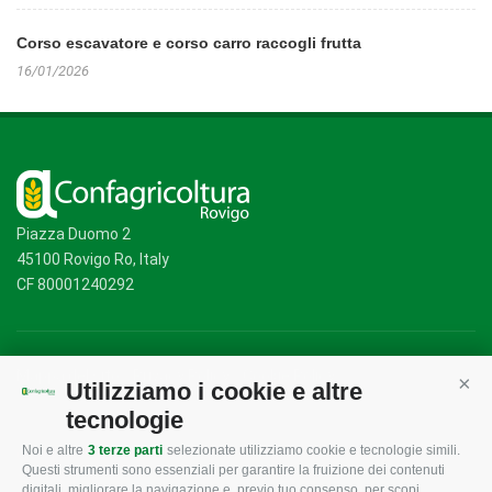
Corso escavatore e corso carro raccogli frutta
16/01/2026
Piazza Duomo 2
45100 Rovigo Ro, Italy
CF 80001240292
Mappa del sito
/
Privacy Policy
/
Cookie Policy
Utilizziamo i cookie e altre
Cont
tecnologie
Noi e altre
3 terze parti
selezionate utilizziamo cookie e tecnologie simili.
CONFAGRICOLTURA
CONFAGRICOLTURA
Questi strumenti sono essenziali per garantire la fruizione dei contenuti
ROVIGO
INFORMA
digitali, migliorare la navigazione e, previo tuo consenso, per scopi