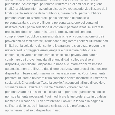
pubblicitari. Ad esempio, potremmo utilizzare i tuoi dati per le seguenti
L'Associazione
Tecnico
finalità: archiviare informazioni su dispositivo e/o accedervi, utilizzare dati
limitati per la selezione della pubblicità, creare profili per la pubblicità
Missione e Progetto
Fiscale
personalizzata, utilizzare profili per la selezione di pubblicità
Organigramma aziendale
Lavoro
personalizzata, creare profili per la personalizzazione dei contenuti,
utilizzare profili per la selezione di contenuti personalizzati, misurare le
I Nostri Servizi
Ambiente
prestazioni degli annunci, misurare le prestazioni dei contenuti,
comprendere il pubblico attraverso statistiche o la combinazione di dati
Uffici della Sede
Associazione
provenienti da fonti diverse, sviluppare e migliorare i servizi, utilizzare dati
provinciale
limitati per la selezione dei contenuti, garantire la sicurezza, prevenire e
Le Sedi di Zona
rilevare frodi, correggere errori, erogare e presentare pubblicità e
CONFAGRICOLTURA
contenuto, salvare e comunicare le scelte sulla privacy, abbinare e
Agricoltori S.r.l.
ATTIVA
combinare dati provenienti da altre fonti di dati, collegare diversi
dispositivi, identificare i dispositivi in base alle informazioni trasmesse
Whistleblowing
Notizie in evidenza
automaticamente, utilizzare dati di geolocalizzazione precisi, riconoscere i
Confagricoltura Rovigo e
dispositivi in base a informazioni richieste attivamente. Puoi liberamente
Eventi
Agricoltori srl
prestare, rifiutare o revocare il tuo consenso senza incorrere in limitazioni
Comunicati Stampa
sostanziali. Cliccando su "Accetta cookie," acconsenti all'uso di cookie e
strumenti simili. Utilizza il pulsante "Gestisci Preferenze" per
Video
personalizzare le tue scelte o "Rifiuta tutto" per proseguire senza cookie
non strettamente necessari. Puoi modificare le tue preferenze in qualsiasi
Iscrizione Newsletter
momento cliccando sul link "Preferenze Cookie" in fondo alla pagina o
Newsletter
sull'icona dello scudo in basso a sinistra. Le tue preferenze si
applicheranno al solo dispositivo in uso.
Archivio Periodici