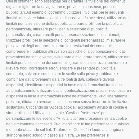
Questi strumenti sono essenziali per garantire la fruizione dei contenuti
ROVIGO
INFORMA
digitali, migliorare la navigazione e, previo tuo consenso, per scopi
pubblicitari. Ad esempio, potremmo utilizzare i tuoi dati per le seguenti
L'Associazione
Tecnico
finalità: archiviare informazioni su dispositivo e/o accedervi, utilizzare dati
limitati per la selezione della pubblicità, creare profili per la pubblicità
Missione e Progetto
Fiscale
personalizzata, utilizzare profili per la selezione di pubblicità
Organigramma aziendale
Lavoro
personalizzata, creare profili per la personalizzazione dei contenuti,
utilizzare profili per la selezione di contenuti personalizzati, misurare le
I Nostri Servizi
Ambiente
prestazioni degli annunci, misurare le prestazioni dei contenuti,
comprendere il pubblico attraverso statistiche o la combinazione di dati
Uffici della Sede
Associazione
provenienti da fonti diverse, sviluppare e migliorare i servizi, utilizzare dati
provinciale
limitati per la selezione dei contenuti, garantire la sicurezza, prevenire e
Le Sedi di Zona
rilevare frodi, correggere errori, erogare e presentare pubblicità e
CONFAGRICOLTURA
contenuto, salvare e comunicare le scelte sulla privacy, abbinare e
Agricoltori S.r.l.
ATTIVA
combinare dati provenienti da altre fonti di dati, collegare diversi
dispositivi, identificare i dispositivi in base alle informazioni trasmesse
Whistleblowing
Notizie in evidenza
automaticamente, utilizzare dati di geolocalizzazione precisi, riconoscere i
Confagricoltura Rovigo e
dispositivi in base a informazioni richieste attivamente. Puoi liberamente
Eventi
Agricoltori srl
prestare, rifiutare o revocare il tuo consenso senza incorrere in limitazioni
Comunicati Stampa
sostanziali. Cliccando su "Accetta cookie," acconsenti all'uso di cookie e
strumenti simili. Utilizza il pulsante "Gestisci Preferenze" per
Video
personalizzare le tue scelte o "Rifiuta tutto" per proseguire senza cookie
non strettamente necessari. Puoi modificare le tue preferenze in qualsiasi
Iscrizione Newsletter
momento cliccando sul link "Preferenze Cookie" in fondo alla pagina o
Newsletter
sull'icona dello scudo in basso a sinistra. Le tue preferenze si