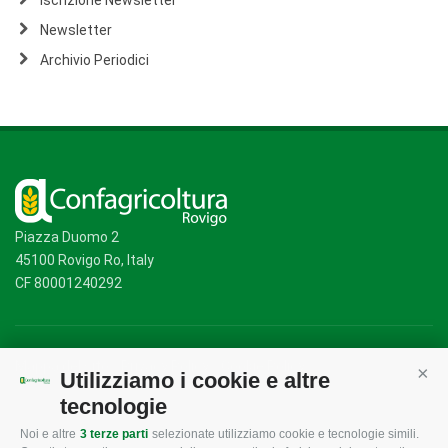
Iscrizione Newsletter
Newsletter
Archivio Periodici
Piazza Duomo 2
45100 Rovigo Ro, Italy
CF 80001240292
Mappa del sito
/
Privacy Policy
/
Cookie Policy
Utilizziamo i cookie e altre
Cont
tecnologie
Noi e altre
3 terze parti
selezionate utilizziamo cookie e tecnologie simili.
CONFAGRICOLTURA
CONFAGRICOLTURA