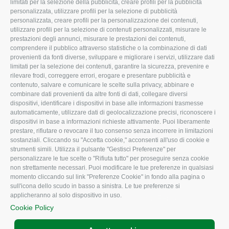
limitati per la selezione della pubblicità, creare profili per la pubblicità
Missione e Progetto
Fiscale
personalizzata, utilizzare profili per la selezione di pubblicità
Organigramma aziendale
Lavoro
personalizzata, creare profili per la personalizzazione dei contenuti,
utilizzare profili per la selezione di contenuti personalizzati, misurare le
I Nostri Servizi
Ambiente
prestazioni degli annunci, misurare le prestazioni dei contenuti,
comprendere il pubblico attraverso statistiche o la combinazione di dati
Uffici della Sede
Associazione
provenienti da fonti diverse, sviluppare e migliorare i servizi, utilizzare dati
provinciale
limitati per la selezione dei contenuti, garantire la sicurezza, prevenire e
Le Sedi di Zona
rilevare frodi, correggere errori, erogare e presentare pubblicità e
CONFAGRICOLTURA
contenuto, salvare e comunicare le scelte sulla privacy, abbinare e
Agricoltori S.r.l.
ATTIVA
combinare dati provenienti da altre fonti di dati, collegare diversi
dispositivi, identificare i dispositivi in base alle informazioni trasmesse
Whistleblowing
Notizie in evidenza
automaticamente, utilizzare dati di geolocalizzazione precisi, riconoscere i
Confagricoltura Rovigo e
dispositivi in base a informazioni richieste attivamente. Puoi liberamente
Eventi
Agricoltori srl
prestare, rifiutare o revocare il tuo consenso senza incorrere in limitazioni
Comunicati Stampa
sostanziali. Cliccando su "Accetta cookie," acconsenti all'uso di cookie e
strumenti simili. Utilizza il pulsante "Gestisci Preferenze" per
Video
personalizzare le tue scelte o "Rifiuta tutto" per proseguire senza cookie
non strettamente necessari. Puoi modificare le tue preferenze in qualsiasi
Iscrizione Newsletter
momento cliccando sul link "Preferenze Cookie" in fondo alla pagina o
Newsletter
sull'icona dello scudo in basso a sinistra. Le tue preferenze si
applicheranno al solo dispositivo in uso.
Archivio Periodici
Cookie Policy