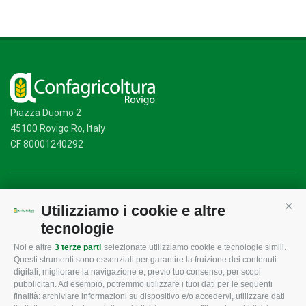
Piazza Duomo 2
45100 Rovigo Ro, Italy
CF 80001240292
Mappa del sito
/
Privacy Policy
/
Cookie Policy
Utilizziamo i cookie e altre
Cont
tecnologie
Noi e altre
3 terze parti
selezionate utilizziamo cookie e tecnologie simili.
CONFAGRICOLTURA
CONFAGRICOLTURA
Questi strumenti sono essenziali per garantire la fruizione dei contenuti
ROVIGO
INFORMA
digitali, migliorare la navigazione e, previo tuo consenso, per scopi
pubblicitari. Ad esempio, potremmo utilizzare i tuoi dati per le seguenti
L'Associazione
Tecnico
finalità: archiviare informazioni su dispositivo e/o accedervi, utilizzare dati