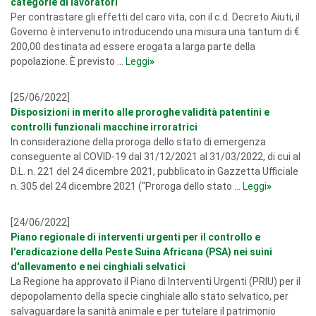
categorie di lavoratori
Per contrastare gli effetti del caro vita, con il c.d. Decreto Aiuti, il
Governo è intervenuto introducendo una misura una tantum di €
200,00 destinata ad essere erogata a larga parte della
popolazione. È previsto ...
Leggi
»
[25/06/2022]
Disposizioni in merito alle proroghe validità patentini e
controlli funzionali macchine irroratrici
In considerazione della proroga dello stato di emergenza
conseguente al COVID-19 dal 31/12/2021 al 31/03/2022, di cui al
D.L. n. 221 del 24 dicembre 2021, pubblicato in Gazzetta Ufficiale
n. 305 del 24 dicembre 2021 ("Proroga dello stato ...
Leggi
»
[24/06/2022]
Piano regionale di interventi urgenti per il controllo e
l'eradicazione della Peste Suina Africana (PSA) nei suini
d'allevamento e nei cinghiali selvatici
La Regione ha approvato il Piano di Interventi Urgenti (PRIU) per il
depopolamento della specie cinghiale allo stato selvatico, per
salvaguardare la sanità animale e per tutelare il patrimonio