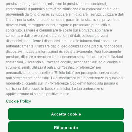
I Nostri Servizi
Ambiente
prestazioni degli annunci, misurare le prestazioni dei contenuti,
comprendere il pubblico attraverso statistiche o la combinazione di dati
Uffici della Sede
Associazione
provenienti da fonti diverse, sviluppare e migliorare i servizi, utilizzare dati
provinciale
limitati per la selezione dei contenuti, garantire la sicurezza, prevenire e
Le Sedi di Zona
rilevare frodi, correggere errori, erogare e presentare pubblicità e
CONFAGRICOLTURA
contenuto, salvare e comunicare le scelte sulla privacy, abbinare e
Agricoltori S.r.l.
ATTIVA
combinare dati provenienti da altre fonti di dati, collegare diversi
dispositivi, identificare i dispositivi in base alle informazioni trasmesse
Whistleblowing
Notizie in evidenza
automaticamente, utilizzare dati di geolocalizzazione precisi, riconoscere i
Confagricoltura Rovigo e
dispositivi in base a informazioni richieste attivamente. Puoi liberamente
Eventi
Agricoltori srl
prestare, rifiutare o revocare il tuo consenso senza incorrere in limitazioni
Comunicati Stampa
sostanziali. Cliccando su "Accetta cookie," acconsenti all'uso di cookie e
strumenti simili. Utilizza il pulsante "Gestisci Preferenze" per
Video
personalizzare le tue scelte o "Rifiuta tutto" per proseguire senza cookie
non strettamente necessari. Puoi modificare le tue preferenze in qualsiasi
Iscrizione Newsletter
momento cliccando sul link "Preferenze Cookie" in fondo alla pagina o
Newsletter
sull'icona dello scudo in basso a sinistra. Le tue preferenze si
applicheranno al solo dispositivo in uso.
Archivio Periodici
Cookie Policy
Accetta cookie
Rifiuta tutto