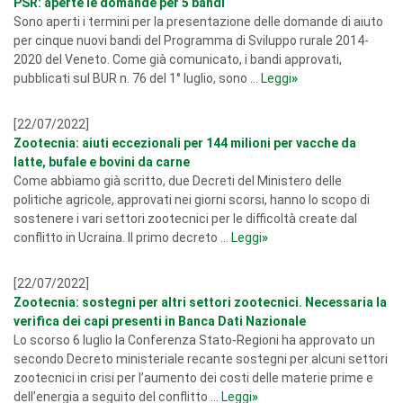
PSR: aperte le domande per 5 bandi
Sono aperti i termini per la presentazione delle domande di aiuto
per cinque nuovi bandi del Programma di Sviluppo rurale 2014-
2020 del Veneto. Come già comunicato, i bandi approvati,
pubblicati sul BUR n. 76 del 1° luglio, sono ...
Leggi
»
[22/07/2022]
Zootecnia: aiuti eccezionali per 144 milioni per vacche da
latte, bufale e bovini da carne
Come abbiamo già scritto, due Decreti del Ministero delle
politiche agricole, approvati nei giorni scorsi, hanno lo scopo di
sostenere i vari settori zootecnici per le difficoltà create dal
conflitto in Ucraina. Il primo decreto ...
Leggi
»
[22/07/2022]
Zootecnia: sostegni per altri settori zootecnici. Necessaria la
verifica dei capi presenti in Banca Dati Nazionale
Lo scorso 6 luglio la Conferenza Stato-Regioni ha approvato un
secondo Decreto ministeriale recante sostegni per alcuni settori
zootecnici in crisi per l’aumento dei costi delle materie prime e
dell’energia a seguito del conflitto ...
Leggi
»