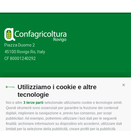
Piazza Duomo 2
45100 Rovigo Ro, Italy
CF 80001240292
Mappa del sito
/
Privacy Policy
/
Cookie Policy
Utilizziamo i cookie e altre
Cont
tecnologie
Noi e altre
3 terze parti
selezionate utilizziamo cookie e tecnologie simili.
CONFAGRICOLTURA
CONFAGRICOLTURA
Questi strumenti sono essenziali per garantire la fruizione dei contenuti
ROVIGO
INFORMA
digitali, migliorare la navigazione e, previo tuo consenso, per scopi
pubblicitari. Ad esempio, potremmo utilizzare i tuoi dati per le seguenti
L'Associazione
Tecnico
finalità: archiviare informazioni su dispositivo e/o accedervi, utilizzare dati
limitati per la selezione della pubblicità, creare profili per la pubblicità
Missione e Progetto
Fiscale