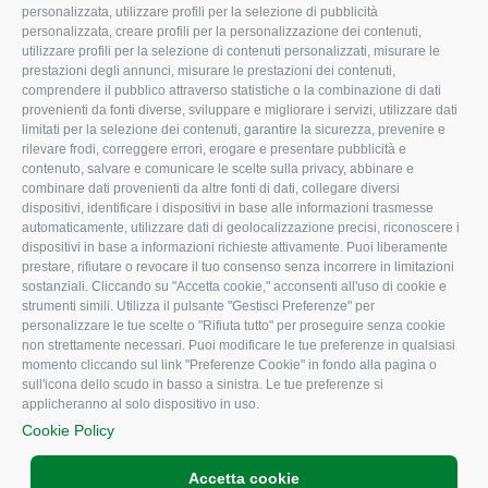
personalizzata, utilizzare profili per la selezione di pubblicità
Organigramma aziendale
Lavoro
personalizzata, creare profili per la personalizzazione dei contenuti,
utilizzare profili per la selezione di contenuti personalizzati, misurare le
I Nostri Servizi
Ambiente
prestazioni degli annunci, misurare le prestazioni dei contenuti,
comprendere il pubblico attraverso statistiche o la combinazione di dati
Uffici della Sede
Associazione
provenienti da fonti diverse, sviluppare e migliorare i servizi, utilizzare dati
provinciale
limitati per la selezione dei contenuti, garantire la sicurezza, prevenire e
Le Sedi di Zona
rilevare frodi, correggere errori, erogare e presentare pubblicità e
CONFAGRICOLTURA
contenuto, salvare e comunicare le scelte sulla privacy, abbinare e
Agricoltori S.r.l.
ATTIVA
combinare dati provenienti da altre fonti di dati, collegare diversi
dispositivi, identificare i dispositivi in base alle informazioni trasmesse
Whistleblowing
Notizie in evidenza
automaticamente, utilizzare dati di geolocalizzazione precisi, riconoscere i
Confagricoltura Rovigo e
dispositivi in base a informazioni richieste attivamente. Puoi liberamente
Eventi
Agricoltori srl
prestare, rifiutare o revocare il tuo consenso senza incorrere in limitazioni
Comunicati Stampa
sostanziali. Cliccando su "Accetta cookie," acconsenti all'uso di cookie e
strumenti simili. Utilizza il pulsante "Gestisci Preferenze" per
Video
personalizzare le tue scelte o "Rifiuta tutto" per proseguire senza cookie
non strettamente necessari. Puoi modificare le tue preferenze in qualsiasi
Iscrizione Newsletter
momento cliccando sul link "Preferenze Cookie" in fondo alla pagina o
Newsletter
sull'icona dello scudo in basso a sinistra. Le tue preferenze si
applicheranno al solo dispositivo in uso.
Archivio Periodici
Cookie Policy
Accetta cookie