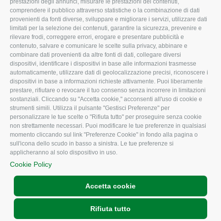
prestazioni degli annunci, misurare le prestazioni dei contenuti,
comprendere il pubblico attraverso statistiche o la combinazione di dati
Uffici della Sede
Associazione
provenienti da fonti diverse, sviluppare e migliorare i servizi, utilizzare dati
provinciale
limitati per la selezione dei contenuti, garantire la sicurezza, prevenire e
Le Sedi di Zona
rilevare frodi, correggere errori, erogare e presentare pubblicità e
CONFAGRICOLTURA
contenuto, salvare e comunicare le scelte sulla privacy, abbinare e
Agricoltori S.r.l.
ATTIVA
combinare dati provenienti da altre fonti di dati, collegare diversi
dispositivi, identificare i dispositivi in base alle informazioni trasmesse
Whistleblowing
Notizie in evidenza
automaticamente, utilizzare dati di geolocalizzazione precisi, riconoscere i
Confagricoltura Rovigo e
dispositivi in base a informazioni richieste attivamente. Puoi liberamente
Eventi
Agricoltori srl
prestare, rifiutare o revocare il tuo consenso senza incorrere in limitazioni
Comunicati Stampa
sostanziali. Cliccando su "Accetta cookie," acconsenti all'uso di cookie e
strumenti simili. Utilizza il pulsante "Gestisci Preferenze" per
Video
personalizzare le tue scelte o "Rifiuta tutto" per proseguire senza cookie
non strettamente necessari. Puoi modificare le tue preferenze in qualsiasi
Iscrizione Newsletter
momento cliccando sul link "Preferenze Cookie" in fondo alla pagina o
Newsletter
sull'icona dello scudo in basso a sinistra. Le tue preferenze si
applicheranno al solo dispositivo in uso.
Archivio Periodici
Cookie Policy
Accetta cookie
Rifiuta tutto