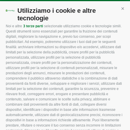
Mappa del sito
/
Privacy Policy
/
Cookie Policy
Utilizziamo i cookie e altre
Cont
tecnologie
Noi e altre
3 terze parti
selezionate utilizziamo cookie e tecnologie simili.
CONFAGRICOLTURA
CONFAGRICOLTURA
Questi strumenti sono essenziali per garantire la fruizione dei contenuti
ROVIGO
INFORMA
digitali, migliorare la navigazione e, previo tuo consenso, per scopi
pubblicitari. Ad esempio, potremmo utilizzare i tuoi dati per le seguenti
L'Associazione
Tecnico
finalità: archiviare informazioni su dispositivo e/o accedervi, utilizzare dati
limitati per la selezione della pubblicità, creare profili per la pubblicità
Missione e Progetto
Fiscale
personalizzata, utilizzare profili per la selezione di pubblicità
Organigramma aziendale
Lavoro
personalizzata, creare profili per la personalizzazione dei contenuti,
utilizzare profili per la selezione di contenuti personalizzati, misurare le
I Nostri Servizi
Ambiente
prestazioni degli annunci, misurare le prestazioni dei contenuti,
comprendere il pubblico attraverso statistiche o la combinazione di dati
Uffici della Sede
Associazione
provenienti da fonti diverse, sviluppare e migliorare i servizi, utilizzare dati
provinciale
limitati per la selezione dei contenuti, garantire la sicurezza, prevenire e
Le Sedi di Zona
rilevare frodi, correggere errori, erogare e presentare pubblicità e
CONFAGRICOLTURA
contenuto, salvare e comunicare le scelte sulla privacy, abbinare e
Agricoltori S.r.l.
ATTIVA
combinare dati provenienti da altre fonti di dati, collegare diversi
dispositivi, identificare i dispositivi in base alle informazioni trasmesse
Whistleblowing
Notizie in evidenza
automaticamente, utilizzare dati di geolocalizzazione precisi, riconoscere i
Confagricoltura Rovigo e
dispositivi in base a informazioni richieste attivamente. Puoi liberamente
Eventi
Agricoltori srl
prestare, rifiutare o revocare il tuo consenso senza incorrere in limitazioni