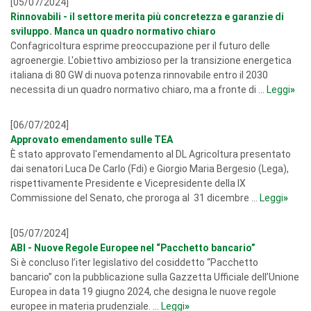
[05/07/2024]
Rinnovabili - il settore merita più concretezza e garanzie di
sviluppo. Manca un quadro normativo chiaro
Confagricoltura esprime preoccupazione per il futuro delle
agroenergie. L'obiettivo ambizioso per la transizione energetica
italiana di 80 GW di nuova potenza rinnovabile entro il 2030
necessita di un quadro normativo chiaro, ma a fronte di ...
Leggi
»
[06/07/2024]
Approvato emendamento sulle TEA
È stato approvato l'emendamento al DL Agricoltura presentato
dai senatori Luca De Carlo (Fdi) e Giorgio Maria Bergesio (Lega),
rispettivamente Presidente e Vicepresidente della IX
Commissione del Senato, che proroga al 31 dicembre ...
Leggi
»
[05/07/2024]
ABI - Nuove Regole Europee nel “Pacchetto bancario”
Si è concluso l’iter legislativo del cosiddetto “Pacchetto
bancario” con la pubblicazione sulla Gazzetta Ufficiale dell’Unione
Europea in data 19 giugno 2024, che designa le nuove regole
europee in materia prudenziale. ...
Leggi
»