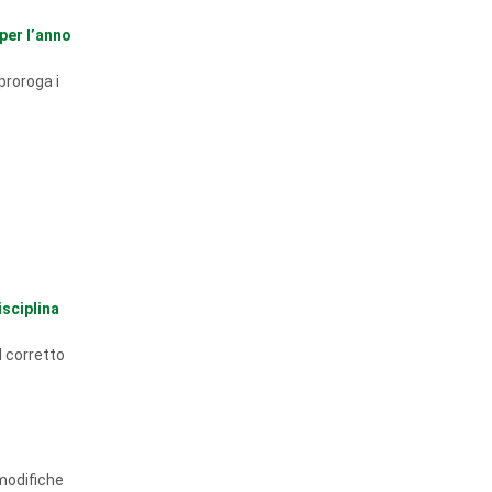
per l’anno
proroga i
isciplina
l corretto
 modifiche