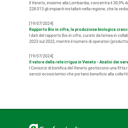
Il Veneto, insieme alla Lombardia, concentra il 30,9% de
228.013 gli impianti installati nella regione, che la ved
[19/07/2024]
Rapporto Bio in cifre, la produzione biologica cresce
I dati del rapporto Bio in cifre, curato da Ismea in col
2023 sul 2022, mentre il numero di operatori (produttori
[19/07/2024]
Il valore della rete irrigua in Veneto - Analisi dei se
I Consorzi di bonifica del Veneto gestiscono una fitta re
servizi ecosistemici che portano beneficio alla collettiv