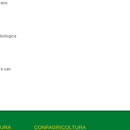
erano
 biologica
re vari
TURA
CONFAGRICOLTURA