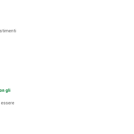
estimenti
on gli
d essere