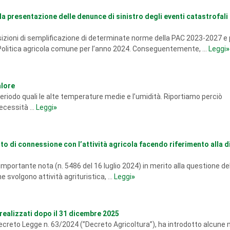
a presentazione delle denunce di sinistro degli eventi catastrofali 
sizioni di semplificazione di determinate norme della PAC 2023-2027 e 
 Politica agricola comune per l’anno 2024. Conseguentemente, ...
Leggi
»
alore
l periodo quali le alte temperature medie e l’umidità. Riportiamo perciò
necessità ...
Leggi
»
rto di connessione con l’attività agricola facendo riferimento alla d
mportante nota (n. 5486 del 16 luglio 2024) in merito alla questione de
svolgono attività agrituristica, ...
Leggi
»
 realizzati dopo il 31 dicembre 2025
 Decreto Legge n. 63/2024 (”Decreto Agricoltura”), ha introdotto alcune