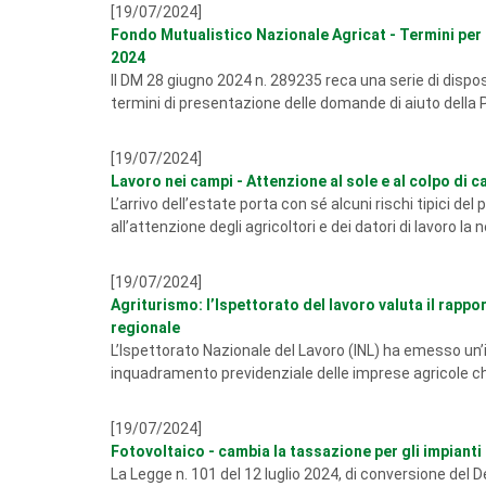
[19/07/2024]
Fondo Mutualistico Nazionale Agricat - Termini per l
2024
Il DM 28 giugno 2024 n. 289235 reca una serie di dispo
termini di presentazione delle domande di aiuto della
[19/07/2024]
Lavoro nei campi - Attenzione al sole e al colpo di c
L’arrivo dell’estate porta con sé alcuni rischi tipici de
all’attenzione degli agricoltori e dei datori di lavoro la 
[19/07/2024]
Agriturismo: l’Ispettorato del lavoro valuta il rappo
regionale
L’Ispettorato Nazionale del Lavoro (INL) ha emesso un’i
inquadramento previdenziale delle imprese agricole che 
[19/07/2024]
Fotovoltaico - cambia la tassazione per gli impianti
La Legge n. 101 del 12 luglio 2024, di conversione del