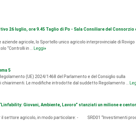
ivo 26 luglio, ore 9.45 Taglio di Po - Sala Consiliare del Consorzio 
le aziende agricole, lo Sportello unico agricolo interprovinciale di Rovig
o “Controlli in ...
Leggi
»
ema 5
l Regolamento (UE) 2024/1468 del Parlamento e del Consiglio sulla
i chiarimenti. Le modifiche introdotte dal suddetto Regolamento ...
Leg
infability: Giovani, Ambiente, Lavoro” stanziati un milione e cento
 per il settore agricolo, in modo particolare: - SRD01 “Investimenti prod