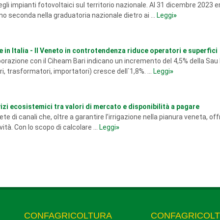
gli impianti fotovoltaici sul territorio nazionale. Al 31 dicembre 2023 
ono seconda nella graduatoria nazionale dietro ai ...
Leggi
»
 in Italia - Il Veneto in controtendenza riduce operatori e superfici
laborazione con il Ciheam Bari indicano un incremento del 4,5% della Sau
, trasformatori, importatori) cresce dell`1,8%. ...
Leggi
»
rvizi ecosistemici tra valori di mercato e disponibilità a pagare
te di canali che, oltre a garantire l’irrigazione nella pianura veneta, off
ità. Con lo scopo di calcolare ...
Leggi
»
CONFAGRICOLTURA
CONFAGRICOL