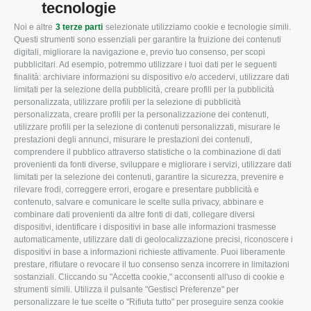
tecnologie
Noi e altre
3 terze parti
selezionate utilizziamo cookie e tecnologie simili.
CONFAGRICOLTURA
CONFAGRICOLTURA
Questi strumenti sono essenziali per garantire la fruizione dei contenuti
ROVIGO
INFORMA
digitali, migliorare la navigazione e, previo tuo consenso, per scopi
pubblicitari. Ad esempio, potremmo utilizzare i tuoi dati per le seguenti
L'Associazione
Tecnico
finalità: archiviare informazioni su dispositivo e/o accedervi, utilizzare dati
limitati per la selezione della pubblicità, creare profili per la pubblicità
Missione e Progetto
Fiscale
personalizzata, utilizzare profili per la selezione di pubblicità
Organigramma aziendale
Lavoro
personalizzata, creare profili per la personalizzazione dei contenuti,
utilizzare profili per la selezione di contenuti personalizzati, misurare le
I Nostri Servizi
Ambiente
prestazioni degli annunci, misurare le prestazioni dei contenuti,
comprendere il pubblico attraverso statistiche o la combinazione di dati
Uffici della Sede
Associazione
provenienti da fonti diverse, sviluppare e migliorare i servizi, utilizzare dati
provinciale
limitati per la selezione dei contenuti, garantire la sicurezza, prevenire e
Le Sedi di Zona
rilevare frodi, correggere errori, erogare e presentare pubblicità e
CONFAGRICOLTURA
contenuto, salvare e comunicare le scelte sulla privacy, abbinare e
Agricoltori S.r.l.
ATTIVA
combinare dati provenienti da altre fonti di dati, collegare diversi
dispositivi, identificare i dispositivi in base alle informazioni trasmesse
Whistleblowing
Notizie in evidenza
automaticamente, utilizzare dati di geolocalizzazione precisi, riconoscere i
Confagricoltura Rovigo e
dispositivi in base a informazioni richieste attivamente. Puoi liberamente
Eventi
Agricoltori srl
prestare, rifiutare o revocare il tuo consenso senza incorrere in limitazioni
Comunicati Stampa
sostanziali. Cliccando su "Accetta cookie," acconsenti all'uso di cookie e
strumenti simili. Utilizza il pulsante "Gestisci Preferenze" per
Video
personalizzare le tue scelte o "Rifiuta tutto" per proseguire senza cookie