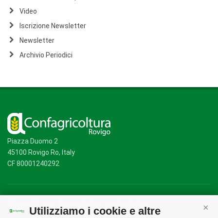
Video
Iscrizione Newsletter
Newsletter
Archivio Periodici
Piazza Duomo 2
45100 Rovigo Ro, Italy
CF 80001240292
Mappa del sito
/
Privacy Policy
/
Cookie Policy
Utilizziamo i cookie e altre
Cont