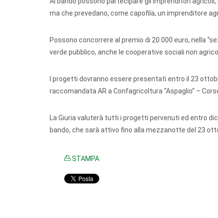
Al bando possono partecipare gli imprenditori agricoli, 
ma che prevedano, come capofila, un imprenditore agri
Possono concorrere al premio di 20.000 euro, nella “sezi
verde pubblico, anche le cooperative sociali non agrico
I progetti dovranno essere presentati entro il 23 ottob
raccomandata AR a Confagricoltura “Aspaglio” – Corso
La Giuria valuterà tutti i progetti pervenuti ed entro di
bando, che sarà attivo fino alla mezzanotte del 23 ott
STAMPA