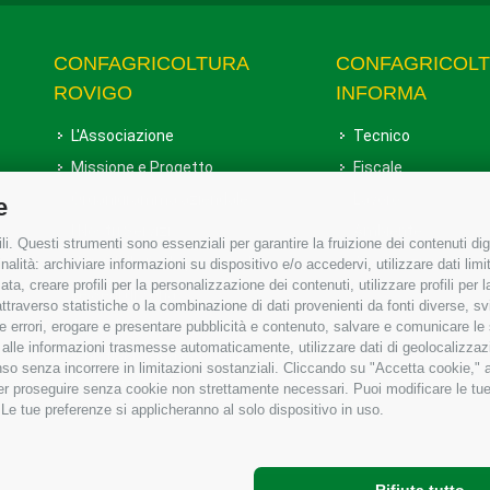
CONFAGRICOLTURA
CONFAGRICOL
ROVIGO
INFORMA
L'Associazione
Tecnico
Missione e Progetto
Fiscale
Organigramma aziendale
Lavoro
e
I Nostri Servizi
Ambiente
i. Questi strumenti sono essenziali per garantire la fruizione dei contenuti dig
Uffici della Sede provinciale
Associazione
alità: archiviare informazioni su dispositivo e/o accedervi, utilizzare dati limita
zata, creare profili per la personalizzazione dei contenuti, utilizzare profili per
Le Sedi di Zona
raverso statistiche o la combinazione di dati provenienti da fonti diverse, svilu
Agricoltori S.r.l.
ere errori, erogare e presentare pubblicità e contenuto, salvare e comunicare le
base alle informazioni trasmesse automaticamente, utilizzare dati di geolocalizzaz
Whistleblowing Confagricoltura
so senza incorrere in limitazioni sostanziali. Cliccando su "Accetta cookie," ac
Rovigo e Agricoltori srl
 per proseguire senza cookie non strettamente necessari. Puoi modificare le t
 Le tue preferenze si applicheranno al solo dispositivo in uso.
Rifiuta tutto