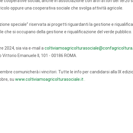
le cooperative sociali, anche in associazione con altri attori del terzo 
colo oppure una cooperativa sociale che svolga attività agricole.
one speciale” riservata ai progetti riguardanti la gestione e riqualific
le che si occupano della gestione e riqualificazione del verde pubblico.
re 2024, sia via e-mail a
coltiviamoagricolturasociale@confagricoltura.
 Vittorio Emanuele II, 101 - 00186 ROMA.
cembre comunicherà i vincitori. Tutte le info per candidarsi alla IX edizi
obre, su
www.coltiviamoagricolturasociale.it
.