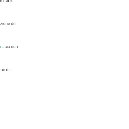
settore,
azione del
it
, sia con
one del