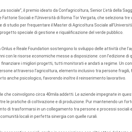
ura sociale”, il premio ideato da Confagricoltura, Senior L’età della Sa
Fattorie Sociali e l’Università di Roma Tor Vergata, che seleziona tre v
di studio per frequentare il Master di Agricoltura Sociale all’Universi
progetto speciale di gestione e riqualificazione del verde pubblico.
Onlus e Reale Foundation sostengono lo sviluppo delle attività che l’a
 anni con le risorse economiche messe a disposizione: con l’edizione di
 finanziare i migliori progetti, tutti monitorati e andati a regime. Un co
ersone attraverso l’agricoltura, elemento inclusivo tra persone fragili, 
o anche psicologico, favorendo inoltre il reinserimento lavorativo.
ciale che coinvolgono circa 40mila addetti. Le aziende impegnate in que
oltre le pratiche di coltivazione e di produzione. Pur mantenendo un fo
punto di trasformarsi in un collegamento tra persone e processi sociali e
omunità locali in perfetta sinergia con quelle rurali.