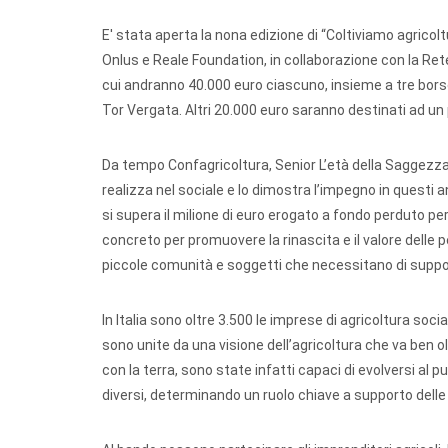
E' stata aperta la nona edizione di “Coltiviamo agricolt
Onlus e Reale Foundation, in collaborazione con la Rete 
cui andranno 40.000 euro ciascuno, insieme a tre borse 
Tor Vergata. Altri 20.000 euro saranno destinati ad un 
Da tempo Confagricoltura, Senior L’età della Saggezza 
realizza nel sociale e lo dimostra l’impegno in questi
si supera il milione di euro erogato a fondo perduto per
concreto per promuovere la rinascita e il valore delle p
piccole comunità e soggetti che necessitano di support
In Italia sono oltre 3.500 le imprese di agricoltura so
sono unite da una visione dell’agricoltura che va ben 
con la terra, sono state infatti capaci di evolversi al 
diversi, determinando un ruolo chiave a supporto delle c