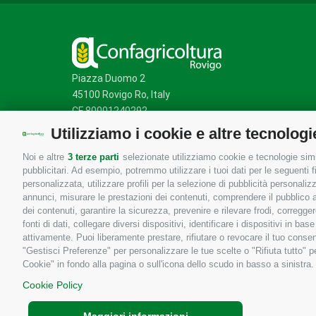
Piazza Duomo 2
45100 Rovigo Ro, Italy
CF 80001240292
Utilizziamo i cookie e altre tecnologi
Noi e altre
3 terze parti
selezionate utilizziamo cookie e tecnologie simil
Mappa del sito
/
Privacy Policy
/
Cookie Policy
pubblicitari. Ad esempio, potremmo utilizzare i tuoi dati per le seguenti fin
personalizzata, utilizzare profili per la selezione di pubblicità personaliz
annunci, misurare le prestazioni dei contenuti, comprendere il pubblico att
dei contenuti, garantire la sicurezza, prevenire e rilevare frodi, corregg
fonti di dati, collegare diversi dispositivi, identificare i dispositivi in 
attivamente. Puoi liberamente prestare, rifiutare o revocare il tuo consen
"Gestisci Preferenze" per personalizzare le tue scelte o "Rifiuta tutto"
Cookie" in fondo alla pagina o sull'icona dello scudo in basso a sinistra.
Cookie Policy
Maggiori informazioni