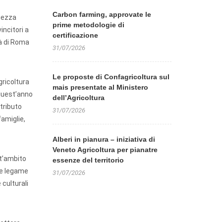
Carbon farming, approvate le
ggezza
prime metodologie di
incitori a
certificazione
tà di Roma
31/07/2026
Le proposte di Confagricoltura sul
gricoltura
mais presentate al Ministero
 quest’anno
dell’Agricoltura
ntributo
31/07/2026
famiglie,
Alberi in pianura – iniziativa di
Veneto Agricoltura per pianatre
st’ambito
essenze del territorio
rte legame
31/07/2026
 culturali