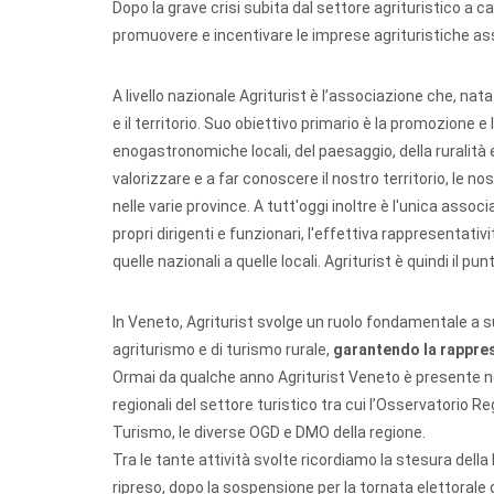
Dopo la grave crisi subita dal settore agrituristico a 
promuovere e incentivare le imprese agrituristiche as
A livello nazionale Agriturist è l’associazione che, nat
e il territorio. Suo obiettivo primario è la promozione e
enogastronomiche locali, del paesaggio, della ruralità e d
valorizzare e a far conoscere il nostro territorio, le nost
nelle varie province. A tutt'oggi inoltre è l'unica as
propri dirigenti e funzionari, l'effettiva rappresentativi
quelle nazionali a quelle locali. Agriturist è quindi il pu
In Veneto, Agriturist svolge un ruolo fondamentale a s
agriturismo e di turismo rurale,
garantendo la rapprese
Ormai da qualche anno Agriturist Veneto è presente nella
regionali del settore turistico tra cui l’Osservatorio Re
Turismo, le diverse OGD e DMO della regione.
Tra le tante attività svolte ricordiamo la stesura della 
ripreso, dopo la sospensione per la tornata elettoral