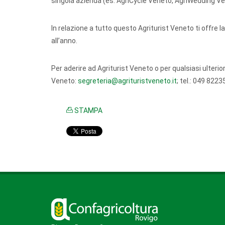
singola azienda (es. AgriCycle Veneto, AgriWedding Ve
In relazione a tutto questo Agriturist Veneto ti offre la
all’anno.
Per aderire ad Agriturist Veneto o per qualsiasi ulteri
Veneto:
segreteria@agrituristveneto.it
; tel.: 049 822
STAMPA