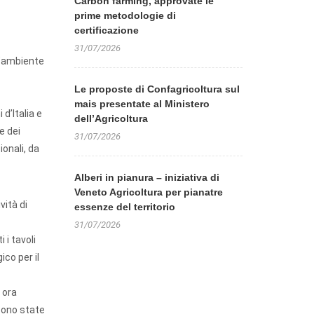
Carbon farming, approvate le
prime metodologie di
certificazione
31/07/2026
 l’ambiente
Le proposte di Confagricoltura sul
mais presentate al Ministero
 d’Italia e
dell’Agricoltura
e dei
31/07/2026
ionali, da
Alberi in pianura – iniziativa di
Veneto Agricoltura per pianatre
vità di
essenze del territorio
31/07/2026
 i tavoli
ico per il
 ora
sono state