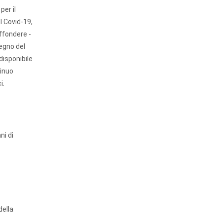
er il
l Covid-19,
ffondere -
tegno del
disponibile
tinuo
i.
ni di
della