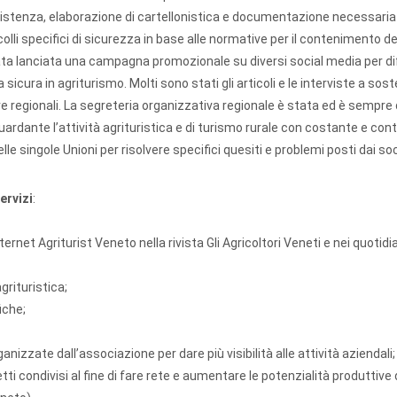
istenza, elaborazione di cartellonistica e documentazione necessaria p
olli specifici di sicurezza in base alle normative per il contenimento de
tata lanciata una campagna promozionale su diversi social media per di
a sicura in agriturismo. Molti sono stati gli articoli e le interviste a sos
ve regionali. La segreteria organizzativa regionale è stata ed è sempre 
ardante l’attività agrituristica e di turismo rurale con costante e con
lle singole Unioni per risolvere specifici quesiti e problemi posti dai soc
ervizi
:
ternet Agriturist Veneto nella rivista Gli Agricoltori Veneti e nei quotidia
grituristica;
iche;
anizzate dall’associazione per dare più visibilità alle attività aziendali;
tti condivisi al fine di fare rete e aumentare le potenzialità produttive 