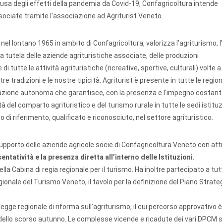
causa degli effetti della pandemia da Covid-19, Confagricoltura intende
sociate tramite l'associazione ad Agriturist Veneto.
a nel lontano 1965 in ambito di Confagricoltura, valorizza l’agriturismo,
 la tutela delle aziende agrituristiche associate, delle produzioni
i tutte le attività agrituristiche (ricreative, sportive, culturali) volte a
re tradizioni e le nostre tipicità. Agriturist è presente in tutte le regioni
sociazione autonoma che garantisce, con la presenza e l'impegno costant
tà del comparto agrituristico e del turismo rurale in tutte le sedi istituz
nto di riferimento, qualificato e riconosciuto, nel settore agrituristico.
upporto delle aziende agricole socie di Confagricoltura Veneto con atti
ntatività e la presenza diretta all’interno delle Istituzioni
.
 Cabina di regia regionale per il turismo. Ha inoltre partecipato a tutti
gionale del Turismo Veneto, il tavolo per la definizione del Piano Strateg
legge regionale di riforma sull’agriturismo, il cui percorso approvativo è
e dello scorso autunno. Le complesse vicende e ricadute dei vari DPCM 