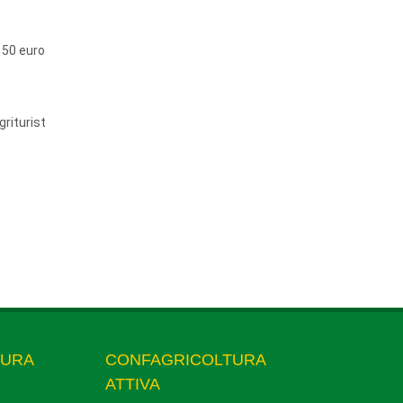
i 50 euro
griturist
TURA
CONFAGRICOLTURA
ATTIVA