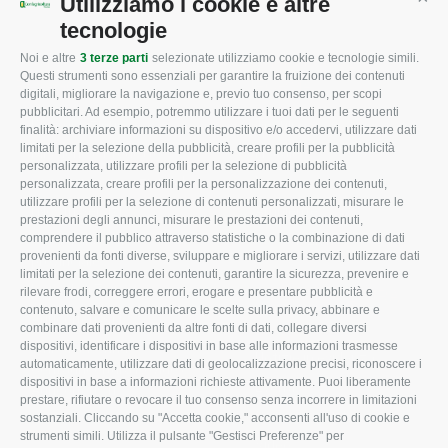
Utilizziamo i cookie e altre
Cont
tecnologie
Noi e altre
3 terze parti
selezionate utilizziamo cookie e tecnologie simili.
CONFAGRICOLTURA
CONFAGRICOLTURA
Questi strumenti sono essenziali per garantire la fruizione dei contenuti
ROVIGO
INFORMA
digitali, migliorare la navigazione e, previo tuo consenso, per scopi
pubblicitari. Ad esempio, potremmo utilizzare i tuoi dati per le seguenti
L'Associazione
Tecnico
finalità: archiviare informazioni su dispositivo e/o accedervi, utilizzare dati
limitati per la selezione della pubblicità, creare profili per la pubblicità
Missione e Progetto
Fiscale
personalizzata, utilizzare profili per la selezione di pubblicità
Organigramma aziendale
Lavoro
personalizzata, creare profili per la personalizzazione dei contenuti,
utilizzare profili per la selezione di contenuti personalizzati, misurare le
I Nostri Servizi
Ambiente
prestazioni degli annunci, misurare le prestazioni dei contenuti,
comprendere il pubblico attraverso statistiche o la combinazione di dati
Uffici della Sede
Associazione
provenienti da fonti diverse, sviluppare e migliorare i servizi, utilizzare dati
provinciale
limitati per la selezione dei contenuti, garantire la sicurezza, prevenire e
Le Sedi di Zona
rilevare frodi, correggere errori, erogare e presentare pubblicità e
CONFAGRICOLTURA
contenuto, salvare e comunicare le scelte sulla privacy, abbinare e
Agricoltori S.r.l.
ATTIVA
combinare dati provenienti da altre fonti di dati, collegare diversi
dispositivi, identificare i dispositivi in base alle informazioni trasmesse
Whistleblowing
Notizie in evidenza
automaticamente, utilizzare dati di geolocalizzazione precisi, riconoscere i
Confagricoltura Rovigo e
dispositivi in base a informazioni richieste attivamente. Puoi liberamente
Eventi
Agricoltori srl
prestare, rifiutare o revocare il tuo consenso senza incorrere in limitazioni
Comunicati Stampa
sostanziali. Cliccando su "Accetta cookie," acconsenti all'uso di cookie e
strumenti simili. Utilizza il pulsante "Gestisci Preferenze" per
Video