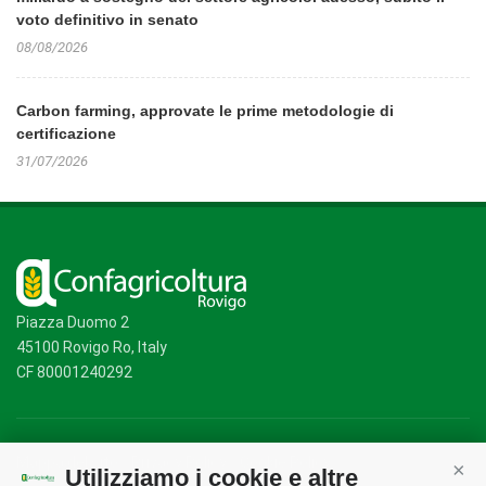
voto definitivo in senato
08/08/2026
Carbon farming, approvate le prime metodologie di
certificazione
31/07/2026
Piazza Duomo 2
45100 Rovigo Ro, Italy
CF 80001240292
Mappa del sito
/
Privacy Policy
/
Cookie Policy
Utilizziamo i cookie e altre
Cont