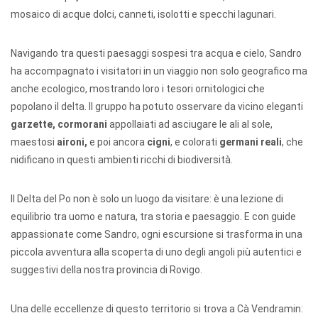
mosaico di acque dolci, canneti, isolotti e specchi lagunari.
Navigando tra questi paesaggi sospesi tra acqua e cielo, Sandro
ha accompagnato i visitatori in un viaggio non solo geografico ma
anche ecologico, mostrando loro i tesori ornitologici che
popolano il delta. Il gruppo ha potuto osservare da vicino eleganti
garzette
,
cormorani
appollaiati ad
asciugare le ali al sole,
maestosi
aironi
,
e poi ancora
cigni
, e colorati
germani reali
, che
nidificano in questi ambienti ricchi di biodiversità.
Il Delta del Po non è solo un luogo da visitare: è una lezione di
equilibrio tra uomo e natura, tra storia e paesaggio. E con guide
appassionate come Sandro, ogni escursione si trasforma in una
piccola avventura alla scoperta di uno degli angoli più autentici e
suggestivi della nostra provincia di Rovigo.
Una delle eccellenze di questo territorio si trova a Cà Vendramin: