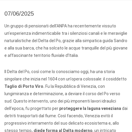
07/06/2025
Un gruppo di pensionati dell’ANPA ha recentemente vissuto
un’esperienza indimenticabile tra i silenziosi canali e le meraviglie
naturalistiche del Delta del Po, grazie alla simpatica guida Sandro
e alla sua barca, che ha solcato le acque tranquille del più giovane
e affascinante territorio fluviale d’Italia.
Il Delta del Po, così come lo conosciamo oggi, ha una storia
singolare che inizia nel 1604 con un'opera colossale: il cosiddetto
Taglio di Porto Viro
.
Fu la Repubblica di Venezia, con
lungimiranza e determinazione, a deviare il corso del Po verso
sud. Questo intervento, uno dei più imponenti lavori idraulici
dell’epoca, fu progettato per
proteggere la laguna veneziana
dai
detriti trasportati dal fiume. Così facendo, Venezia evitò il
progressivo interramento del suo delicato ecosistema e, allo
stesso tempo
,
diede forma al Delta moderno
, un intricato