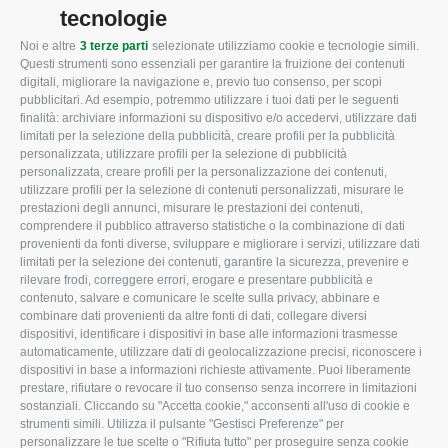
tecnologie
Noi e altre
3 terze parti
selezionate utilizziamo cookie e tecnologie simili.
CONFAGRICOLTURA
CONFAGRICOLTURA
Questi strumenti sono essenziali per garantire la fruizione dei contenuti
ROVIGO
INFORMA
digitali, migliorare la navigazione e, previo tuo consenso, per scopi
pubblicitari. Ad esempio, potremmo utilizzare i tuoi dati per le seguenti
L'Associazione
Tecnico
finalità: archiviare informazioni su dispositivo e/o accedervi, utilizzare dati
limitati per la selezione della pubblicità, creare profili per la pubblicità
Missione e Progetto
Fiscale
personalizzata, utilizzare profili per la selezione di pubblicità
Organigramma aziendale
Lavoro
personalizzata, creare profili per la personalizzazione dei contenuti,
utilizzare profili per la selezione di contenuti personalizzati, misurare le
I Nostri Servizi
Ambiente
prestazioni degli annunci, misurare le prestazioni dei contenuti,
comprendere il pubblico attraverso statistiche o la combinazione di dati
Uffici della Sede
Associazione
provenienti da fonti diverse, sviluppare e migliorare i servizi, utilizzare dati
provinciale
limitati per la selezione dei contenuti, garantire la sicurezza, prevenire e
Le Sedi di Zona
rilevare frodi, correggere errori, erogare e presentare pubblicità e
CONFAGRICOLTURA
contenuto, salvare e comunicare le scelte sulla privacy, abbinare e
Agricoltori S.r.l.
ATTIVA
combinare dati provenienti da altre fonti di dati, collegare diversi
dispositivi, identificare i dispositivi in base alle informazioni trasmesse
Whistleblowing
Notizie in evidenza
automaticamente, utilizzare dati di geolocalizzazione precisi, riconoscere i
Confagricoltura Rovigo e
dispositivi in base a informazioni richieste attivamente. Puoi liberamente
Eventi
Agricoltori srl
prestare, rifiutare o revocare il tuo consenso senza incorrere in limitazioni
Comunicati Stampa
sostanziali. Cliccando su "Accetta cookie," acconsenti all'uso di cookie e
strumenti simili. Utilizza il pulsante "Gestisci Preferenze" per
Video
personalizzare le tue scelte o "Rifiuta tutto" per proseguire senza cookie