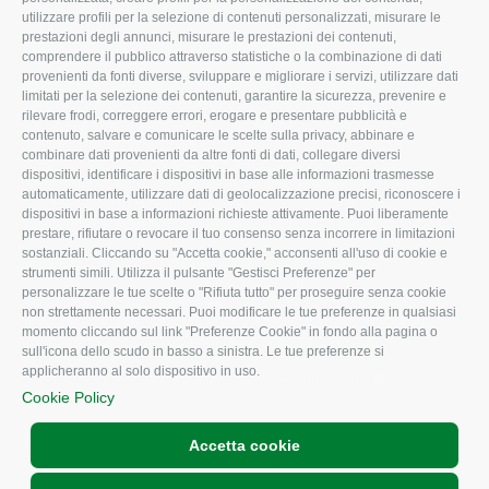
utilizzare profili per la selezione di contenuti personalizzati, misurare le
I Nostri Servizi
Ambiente
prestazioni degli annunci, misurare le prestazioni dei contenuti,
comprendere il pubblico attraverso statistiche o la combinazione di dati
Uffici della Sede
Associazione
provenienti da fonti diverse, sviluppare e migliorare i servizi, utilizzare dati
provinciale
limitati per la selezione dei contenuti, garantire la sicurezza, prevenire e
Le Sedi di Zona
rilevare frodi, correggere errori, erogare e presentare pubblicità e
CONFAGRICOLTURA
contenuto, salvare e comunicare le scelte sulla privacy, abbinare e
Agricoltori S.r.l.
ATTIVA
combinare dati provenienti da altre fonti di dati, collegare diversi
dispositivi, identificare i dispositivi in base alle informazioni trasmesse
Whistleblowing
Notizie in evidenza
automaticamente, utilizzare dati di geolocalizzazione precisi, riconoscere i
Confagricoltura Rovigo e
dispositivi in base a informazioni richieste attivamente. Puoi liberamente
Eventi
Agricoltori srl
prestare, rifiutare o revocare il tuo consenso senza incorrere in limitazioni
Comunicati Stampa
sostanziali. Cliccando su "Accetta cookie," acconsenti all'uso di cookie e
strumenti simili. Utilizza il pulsante "Gestisci Preferenze" per
Video
personalizzare le tue scelte o "Rifiuta tutto" per proseguire senza cookie
non strettamente necessari. Puoi modificare le tue preferenze in qualsiasi
Iscrizione Newsletter
momento cliccando sul link "Preferenze Cookie" in fondo alla pagina o
Newsletter
sull'icona dello scudo in basso a sinistra. Le tue preferenze si
applicheranno al solo dispositivo in uso.
Archivio Periodici
Cookie Policy
Accetta cookie