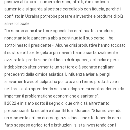
positivo al futuro. Il numero dei soci, infatti, è in continuo
aumento e si guarda al settore cerealicolo con fiducia, perché il
conflitto in Ucraina potrebbe portare a investire e produrre di più
a livello locale.
“Lo scorso anno il settore agricolo ha continuato a produrre,
nonostante la pandemia abbia continuato il suo corso – ha
sottolineato il presidente -. Alcune crisi produttive hanno toccato
il nostro settore: le gelate primaverili hanno sostanzialmente
azzerato la produzione frutticola di drupacee, actinidia e pero,
indebolendo ulteriormente un settore già segnato negli anni
precedenti dalla cimice asiatica. L’influenza aviaria, per gli
allevamenti avicoli colpiti, ha portato a un fermo produttivo e il
settore si sta riprendendo solo ora, dopo mesi contraddistinti da
importanti problematiche economiche e sanitarie”.
Il 2022 è iniziato sotto il segno di due criticità altrettanto
preoccupanti: la siccità e il conflitto in Ucraina. “Stiamo vivendo
un momento critico di emergenza idrica, che sta tenendo con il
fiato sospeso agricoltori e istituzioni: si sta investendo con i