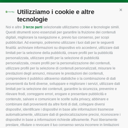
Mappa del sito
/
Privacy Policy
/
Cookie Policy
Utilizziamo i cookie e altre
Cont
tecnologie
Noi e altre
3 terze parti
selezionate utilizziamo cookie e tecnologie simili.
CONFAGRICOLTURA
CONFAGRICOLTURA
Questi strumenti sono essenziali per garantire la fruizione dei contenuti
ROVIGO
INFORMA
digitali, migliorare la navigazione e, previo tuo consenso, per scopi
pubblicitari. Ad esempio, potremmo utilizzare i tuoi dati per le seguenti
L'Associazione
Tecnico
finalità: archiviare informazioni su dispositivo e/o accedervi, utilizzare dati
limitati per la selezione della pubblicità, creare profili per la pubblicità
Missione e Progetto
Fiscale
personalizzata, utilizzare profili per la selezione di pubblicità
Organigramma aziendale
Lavoro
personalizzata, creare profili per la personalizzazione dei contenuti,
utilizzare profili per la selezione di contenuti personalizzati, misurare le
I Nostri Servizi
Ambiente
prestazioni degli annunci, misurare le prestazioni dei contenuti,
comprendere il pubblico attraverso statistiche o la combinazione di dati
Uffici della Sede
Associazione
provenienti da fonti diverse, sviluppare e migliorare i servizi, utilizzare dati
provinciale
limitati per la selezione dei contenuti, garantire la sicurezza, prevenire e
Le Sedi di Zona
rilevare frodi, correggere errori, erogare e presentare pubblicità e
CONFAGRICOLTURA
contenuto, salvare e comunicare le scelte sulla privacy, abbinare e
Agricoltori S.r.l.
ATTIVA
combinare dati provenienti da altre fonti di dati, collegare diversi
dispositivi, identificare i dispositivi in base alle informazioni trasmesse
Whistleblowing
Notizie in evidenza
automaticamente, utilizzare dati di geolocalizzazione precisi, riconoscere i
Confagricoltura Rovigo e
dispositivi in base a informazioni richieste attivamente. Puoi liberamente
Eventi
Agricoltori srl
prestare, rifiutare o revocare il tuo consenso senza incorrere in limitazioni