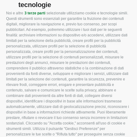
tecnologie
Noi e altre
3 terze parti
selezionate utilizziamo cookie e tecnologie simili.
CONFAGRICOLTURA
CONFAGRICOLTURA
Questi strumenti sono essenziali per garantire la fruizione dei contenuti
ROVIGO
INFORMA
digitali, migliorare la navigazione e, previo tuo consenso, per scopi
pubblicitari. Ad esempio, potremmo utilizzare i tuoi dati per le seguenti
L'Associazione
Tecnico
finalità: archiviare informazioni su dispositivo e/o accedervi, utilizzare dati
limitati per la selezione della pubblicità, creare profili per la pubblicità
Missione e Progetto
Fiscale
personalizzata, utilizzare profili per la selezione di pubblicità
Organigramma aziendale
Lavoro
personalizzata, creare profili per la personalizzazione dei contenuti,
utilizzare profili per la selezione di contenuti personalizzati, misurare le
I Nostri Servizi
Ambiente
prestazioni degli annunci, misurare le prestazioni dei contenuti,
comprendere il pubblico attraverso statistiche o la combinazione di dati
Uffici della Sede
Associazione
provenienti da fonti diverse, sviluppare e migliorare i servizi, utilizzare dati
provinciale
limitati per la selezione dei contenuti, garantire la sicurezza, prevenire e
Le Sedi di Zona
rilevare frodi, correggere errori, erogare e presentare pubblicità e
CONFAGRICOLTURA
contenuto, salvare e comunicare le scelte sulla privacy, abbinare e
Agricoltori S.r.l.
ATTIVA
combinare dati provenienti da altre fonti di dati, collegare diversi
dispositivi, identificare i dispositivi in base alle informazioni trasmesse
Whistleblowing
Notizie in evidenza
automaticamente, utilizzare dati di geolocalizzazione precisi, riconoscere i
Confagricoltura Rovigo e
dispositivi in base a informazioni richieste attivamente. Puoi liberamente
Eventi
Agricoltori srl
prestare, rifiutare o revocare il tuo consenso senza incorrere in limitazioni
Comunicati Stampa
sostanziali. Cliccando su "Accetta cookie," acconsenti all'uso di cookie e
strumenti simili. Utilizza il pulsante "Gestisci Preferenze" per
Video
personalizzare le tue scelte o "Rifiuta tutto" per proseguire senza cookie