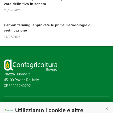
voto definitivo in senato
08/08/2026
Carbon farming, approvate le prime metodologie di
certificazione
31/07/2026
Piazza Duomo 2
45100 Rovigo Ro, Italy
CF 80001240292
Mappa del sito
/
Privacy Policy
/
Cookie Policy
Utilizziamo i cookie e altre
Cont