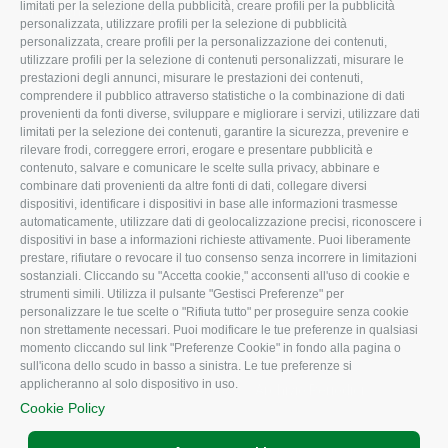
limitati per la selezione della pubblicità, creare profili per la pubblicità
Missione e Progetto
Fiscale
personalizzata, utilizzare profili per la selezione di pubblicità
Organigramma aziendale
Lavoro
personalizzata, creare profili per la personalizzazione dei contenuti,
utilizzare profili per la selezione di contenuti personalizzati, misurare le
I Nostri Servizi
Ambiente
prestazioni degli annunci, misurare le prestazioni dei contenuti,
comprendere il pubblico attraverso statistiche o la combinazione di dati
Uffici della Sede
Associazione
provenienti da fonti diverse, sviluppare e migliorare i servizi, utilizzare dati
provinciale
limitati per la selezione dei contenuti, garantire la sicurezza, prevenire e
Le Sedi di Zona
rilevare frodi, correggere errori, erogare e presentare pubblicità e
CONFAGRICOLTURA
contenuto, salvare e comunicare le scelte sulla privacy, abbinare e
Agricoltori S.r.l.
ATTIVA
combinare dati provenienti da altre fonti di dati, collegare diversi
dispositivi, identificare i dispositivi in base alle informazioni trasmesse
Whistleblowing
Notizie in evidenza
automaticamente, utilizzare dati di geolocalizzazione precisi, riconoscere i
Confagricoltura Rovigo e
dispositivi in base a informazioni richieste attivamente. Puoi liberamente
Eventi
Agricoltori srl
prestare, rifiutare o revocare il tuo consenso senza incorrere in limitazioni
Comunicati Stampa
sostanziali. Cliccando su "Accetta cookie," acconsenti all'uso di cookie e
strumenti simili. Utilizza il pulsante "Gestisci Preferenze" per
Video
personalizzare le tue scelte o "Rifiuta tutto" per proseguire senza cookie
non strettamente necessari. Puoi modificare le tue preferenze in qualsiasi
Iscrizione Newsletter
momento cliccando sul link "Preferenze Cookie" in fondo alla pagina o
Newsletter
sull'icona dello scudo in basso a sinistra. Le tue preferenze si
applicheranno al solo dispositivo in uso.
Archivio Periodici
Cookie Policy