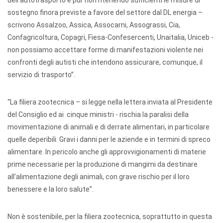
dell’autotrasporto e pur non ritenendo sufficienti le misure di
sostegno finora previste a favore del settore dal DL energia –
scrivono Assalzoo, Assica, Assocarni, Assograssi, Cia,
Confagricoltura, Copagri, Fiesa-Confesercenti, Unaitalia, Uniceb -
non possiamo accettare forme di manifestazioni violente nei
confronti degli autisti che intendono assicurare, comunque, il
servizio di trasporto”.
“La filiera zootecnica – si legge nella lettera inviata al Presidente
del Consiglio ed ai cinque ministri - rischia la paralisi della
movimentazione di animali e di derrate alimentari, in particolare
quelle deperibili. Gravi i danni per le aziende e in termini di spreco
alimentare. In pericolo anche gli approvvigionamenti di materie
prime necessarie per la produzione di mangimi da destinare
all’alimentazione degli animali, con grave rischio per il loro
benessere e la loro salute”.
Non è sostenibile, per la filiera zootecnica, soprattutto in questa