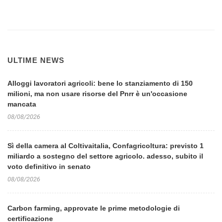
ULTIME NEWS
Alloggi lavoratori agricoli: bene lo stanziamento di 150
milioni, ma non usare risorse del Pnrr è un'occasione
mancata
08/08/2026
Sì della camera al Coltivaitalia, Confagricoltura: previsto 1
miliardo a sostegno del settore agricolo. adesso, subito il
voto definitivo in senato
08/08/2026
Carbon farming, approvate le prime metodologie di
certificazione